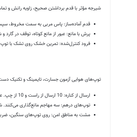
شیرجه مؤثر با قدم برداشتن صحیح، زاویه رانش و تماس 
قدم آماده‌ساز: پاس مربی به سمت مخروط، سپس شوت 
پرش با مانع: عبور از مانع کوتاه، توقف در گارد و شیرجه به توپ. 3
فرود کنترل‌شده: تمرین خشک روی تشک با توپ نرم برا
توپ‌های هوایی آزمون جسارت، تایمینگ و تکنیک دست‌
ارسال از کناره: 10 ارسال از راست و 10 از چپ. عادت کنید توپ را در بالاترین نقطه بگیرید.
توپ‌های درهم: سه مهاجم مانع‌گذاری می‌کنند. شما با صد
مشت به مناطق امن: روی توپ‌های سنگین، ضربه تک‌دست