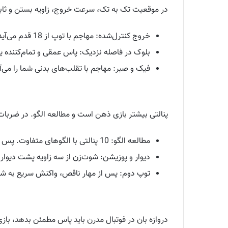
در موقعیت تک به تک، سرعت خروج، زاویه بستن و ثابت 
خروج کنترل‌شده: مهاجم با توپ از 18 قدم می‌آید. شما تا 8 قدم می‌روید و سرعت را می‌شکنید، بدن باز و دست‌ها پایین. 8 تکرار.
بلوک در فاصله نزدیک: پاس عمقی و تمام‌کننده یک‌ضرب
فیک و صبر: مهاجم با تقلب‌های بدنی شما را می‌آزماید. ت
پنالتی بیشتر بازی ذهن است و مطالعه الگو. در ضربات
مطالعه الگو: 10 پنالتی با الگوهای متفاوت. پس از هر ضربه، تحلیل کوتاه.
دیوار و پوزیشن: شوت‌زن از سه زاویه پشت دیوار. شما د
توپ دوم: پس از مهار ناقص، واکنش سریع به شوت دوم. 4
دروازه بان در فوتبال مدرن باید پاس مطمئن بدهد، بازی 