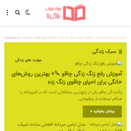
تغییر پوسته
منو
جستجو ب
آموزش رفع زنگ زدگی چاقو 🔪+ بهترین روش‌های خانگی
عکس پروفایل پسرانه لاتی گرگ 🐺+ مدل‌های خاص و ترند
لیریک و ترجمه موزیک WHAT از KISS OF LIFE
تکست و ترجمه موزیک Surfin’ Boy از Red Velvet
با نماد گرگ و غرور مردانه
برای احیای چاقوی زنگ زده
سبک زندگی
مهارت های زندگی
آموزش رفع زنگ زدگی چاقو 🔪+ بهترین روش‌های
خانگی برای احیای چاقوی زنگ زده
زنگ‌زدگی چاقو یکی از رایج‌ترین مشکلاتی است که در آشپزخانه یا
هنگام استفاده از چاقوهای…
بیشتر بخوانید »
مدل لباس مردانه افغانی ساده؛ شیک،