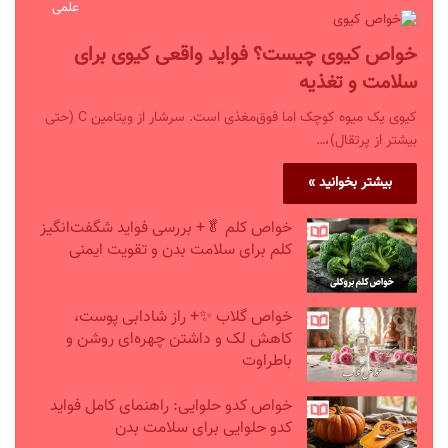
علمی
خواص کیوی چیست؟ فواید واقعی کیوی برای
سلامت و تغذیه
کیوی یک میوه کوچک اما فوق‌مغذی است. سرشار از ویتامین C (حتی
بیشتر از پرتقال)،…
بیشتر بخوانید »
خواص کلم 🥬+ بررسی فواید شگفت‌انگیز
کلم برای سلامت بدن و تقویت ایمنی
خواص گلاب ✨+ راز شادابی پوست،
کاهش لک و داشتن چهره‌ای روشن و
باطراوت
خواص کدو حلوایی: راهنمای کامل فواید
کدو حلوایی برای سلامت بدن