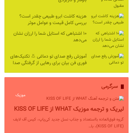
باوقار و کاربردی
هزینه کاشت ابرو طبیعی چقدر است؟
بررسی کامل قیمت و عوامل موثر
۱۰ اشتباهی که استایل شما را ارزان نشان
می‌دهد
آموزش رفع صدای تو دماغی 👃 تکنیک‌های
فوری فن بیان برای رهایی از گرفتگی صدا
سرگرمی
موزیک
لیریک و ترجمه موزیک WHAT از KISS OF LIFE
گروه فوق‌العاده بااستعداد و جذاب نسل جدید کی‌پاپ، کیس آف لایف
(KISS OF LIFE)، با…