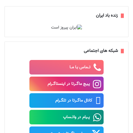
زنده باد ایران
شبکه های اجتماعی
تــماس بـا مــا
پـیـج ماگــرتا در اینستاگــرام
کانال ماگــرتا در تلگــرام
پــیام در واتــساپ