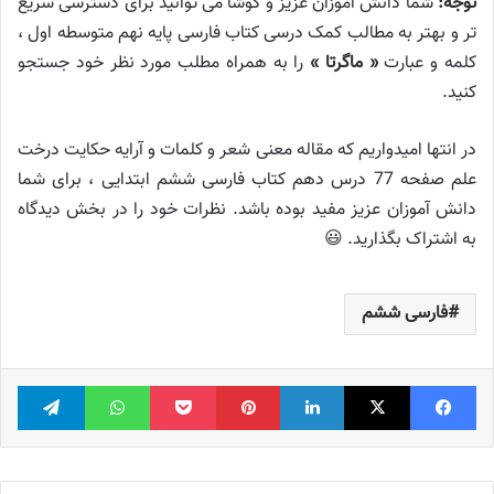
توجه:
شما دانش آموزان عزیز و کوشا می توانید برای دسترسی سریع
تر و بهتر به مطالب کمک درسی کتاب فارسی پایه نهم متوسطه اول ،
کلمه و عبارت
« ماگرتا »
را به همراه مطلب مورد نظر خود جستجو
کنید.
در انتها امیدواریم که مقاله معنی شعر و کلمات و آرایه حکایت درخت
علم صفحه 77 درس دهم کتاب فارسی ششم ابتدایی ، برای شما
دانش آموزان عزیز مفید بوده باشد. نظرات خود را در بخش دیدگاه
به اشتراک بگذارید. 😃
فارسی ششم
فیس بوک
X
لینکدین
‫پین‌ترست
پاکت
واتس آپ
تلگر