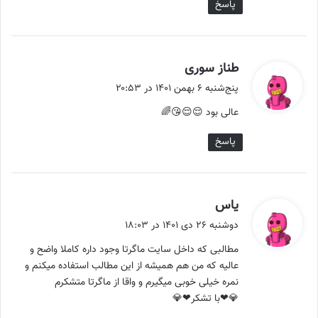
پاسخ
گ
طناز سوری
ف
پنج‌شنبه ۶ بهمن ۱۴۰۱ در ۲۰:۵۳
ت
عالی بود 😌😌😘🌈
:
پاسخ
گ
یاس
ف
دوشنبه ۲۶ دی ۱۴۰۱ در ۱۸:۰۳
ت
مطالبی که داخل سایت ماگرتا وجود داره کاملا واضح و
:
عالیه که من هم همیشه از این مطالب استفاده میکنم و
نمره خیلی خوبی میگیرم و واقا از ماگرتا متشکرم
💎❤با تشکر❤💎