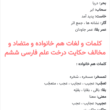
بحر:
دریا
سحاب:
ابر
خاست:
پدید آمد
آثار:
نشانه ها ، جمع اثر
عمر بقا:
عمر جاودان
کلمات و لغات هم خانواده و متضاد و
مخالف حکایت درخت علم فارسی ششم
کلمات هم خانواده :
تمسخر:
مسخره ، سُخره
تعجّب:
عجیب ، عجایب ، عجب ، متعجّب
بقا:
باقی ، بقایا ، بقیّه
معنی:
معنا
عجیب:
عجایب ، عجب