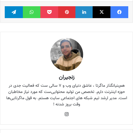
فیس بوک
X
لینکدین
‫پین‌ترست
پاکت
واتس آپ
تلگر
زنجیران
هم‌بنیانگذار ماگرتا ، عاشق دنیای وب و ۷ سالی ست که فعالیت جدی در
حوزه اینترنت دارم. تخصص من تولید محتوایی‌ست که مورد نیاز مخاطبان
است. مدیر ارشد تیم شبکه های اجتماعی سایت هستم. به قول ماگرتایی‌ها
وقت بروز شدنه !
اینستاگرام