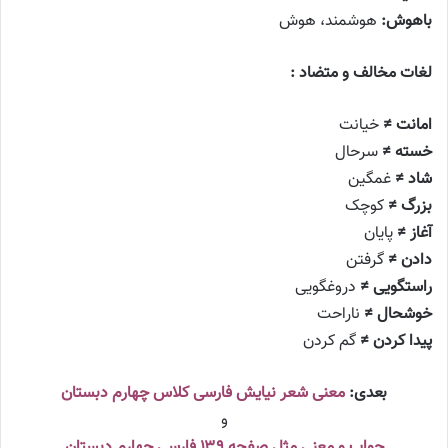
باهوش:
هوشمند، هوش
لغات مخالف و متضاد :
امانت ≠
خیانت
خسته ≠
سرحال
شاد ≠
غمگین
بزرگ ≠
کوچک
آغاز ≠
پایان
دادن ≠
گرفتن
راستگویی ≠
دروغگویی
خوشحال ≠
ناراحت
پیدا کردن ≠
گم کردن
بعدی:
معنی شعر نیایش فارسی کلاس چهارم دبستان
و
جواب و معنی مثل صفحه ۱۳۹ فارسی چهارم دبستان