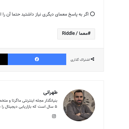
⭕️ اگر به پاسخ معمای دیگری نیاز داشتید حتما آن را ا
معما / Riddle
فیس بوک
اشتراک گذاری
طهرانی
۵ سال است که بازاریابی دیجیتال را شروع کردم. هدف من بالا بردن سرانه مطالعه کشور است و اون هدف الان ماگرتا ست.
اینستاگرام