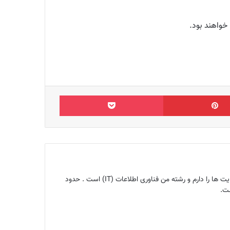
 خواهند بود.
‫پین‌ترست
پاکت
بنیانگذار مجله اینترنتی ماگرتا و متخصص سئو ، کارشناس تولید محتوا ، هم‌چنین ۱۰ سال تجربه سئو ، تحلیل و آنالیز سایت ها را دارم و رشته من فناوری اطلاعات (IT) است . حدود