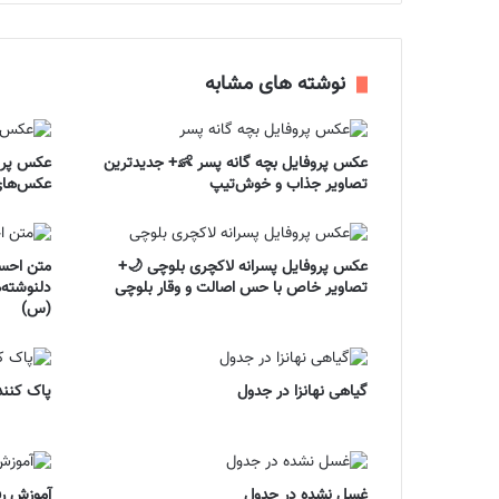
نوشته های مشابه
عکس پروفایل بچه گانه پسر 👶+ جدیدترین
عکس پروف
تصاویر جذاب و خوش‌تیپ
عکس‌های 
عکس پروفایل پسرانه لاکچری بلوچی 🌙+
متن احس
تصاویر خاص با حس اصالت و وقار بلوچی
دلنوشته‌
(س)
گیاهی نهانزا در جدول
پاک کنند
غسل نشده در جدول
آموزش رف