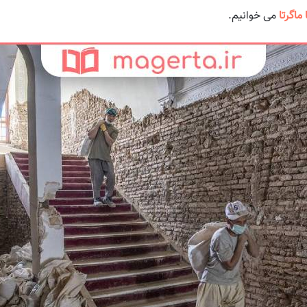
ماگرتا
می خوانیم.