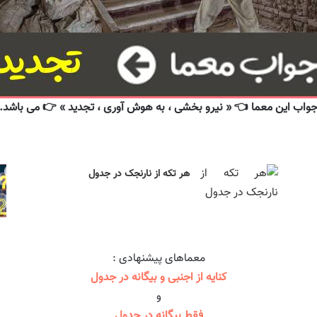
واب این معما 👈 « نیرو بخشی ، به هوش آوری ، تجدید » 👉 می باشد.
هر تکه از نارنجک در جدول
معماهای پیشنهادی :
کنایه از اجنبی و بیگانه در جدول
و
فقط بیگانه در جدول