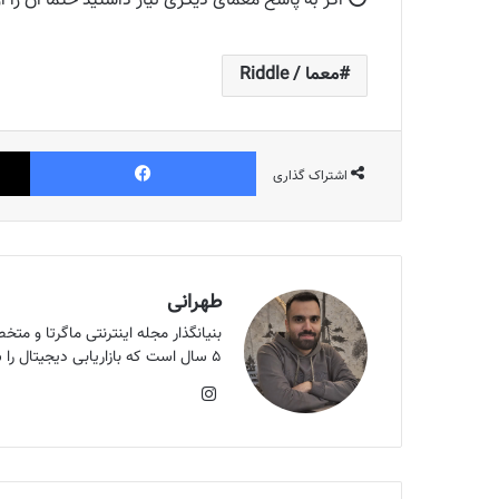
⭕️ اگر به پاسخ معمای دیگری نیاز داشتید حتما آن را ا
معما / Riddle
فیس بوک
اشتراک گذاری
طهرانی
۵ سال است که بازاریابی دیجیتال را شروع کردم. هدف من بالا بردن سرانه مطالعه کشور است و اون هدف الان ماگرتا ست.
اینستاگرام