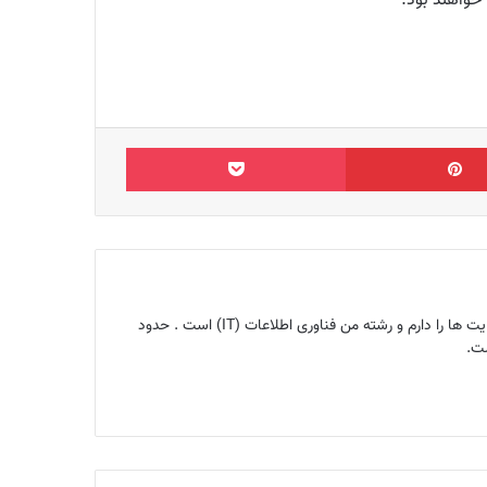
 خواهند بود.
‫پین‌ترست
پاکت
بنیانگذار مجله اینترنتی ماگرتا و متخصص سئو ، کارشناس تولید محتوا ، هم‌چنین ۱۰ سال تجربه سئو ، تحلیل و آنالیز سایت ها را دارم و رشته من فناوری اطلاعات (IT) است . حدود