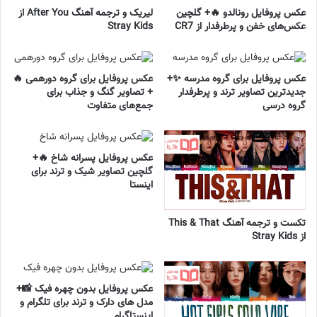
عکس پروفایل رونالدو 🔥+ گلچین
لیریک و ترجمه آهنگ After You از
عکس‌های خفن و پرطرفدار از CR7
Stray Kids
عکس پروفایل برای گروه مدرسه ✨+
عکس پروفایل برای گروه دورهمی 🔥
جدیدترین تصاویر ترند و پرطرفدار
+ تصاویر گنگ و جذاب برای
گروه درسی
جمع‌های متفاوت
عکس پروفایل پسرانه شاخ 🔥+
گلچین تصاویر شیک و ترند برای
اینستا
تکست و ترجمه آهنگ This & That
از Stray Kids
عکس پروفایل بدون چهره فیک 📸+
مدل های دارک و ترند برای تلگرام و
اینستاگرام