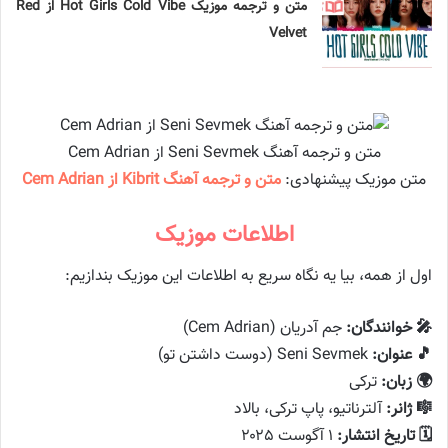
متن و ترجمه موزیک Hot Girls Cold Vibe از Red
Velvet
متن و ترجمه آهنگ Seni Sevmek از Cem Adrian
متن موزیک پیشنهادی:
متن و ترجمه آهنگ Kibrit از Cem Adrian
اطلاعات موزیک
اول از همه، بیا یه نگاه سریع به اطلاعات این موزیک بندازیم:
🎤 خوانندگان:
جم آدریان (Cem Adrian)
🎵 عنوان:
Seni Sevmek (دوست داشتن تو)
🌍 زبان:
ترکی
🎼 ژانر:
آلترناتیو، پاپ ترکی، بالاد
🗓️ تاریخ انتشار:
۱ آگوست ۲۰۲۵