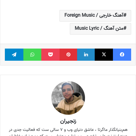
آهنگ خارجی / Foreign Music
متن آهنگ / Music Lyric
فیس بوک
X
لینکدین
‫پین‌ترست
پاکت
واتس آپ
تلگر
زنجیران
هم‌بنیانگذار ماگرتا ، عاشق دنیای وب و ۷ سالی ست که فعالیت جدی در