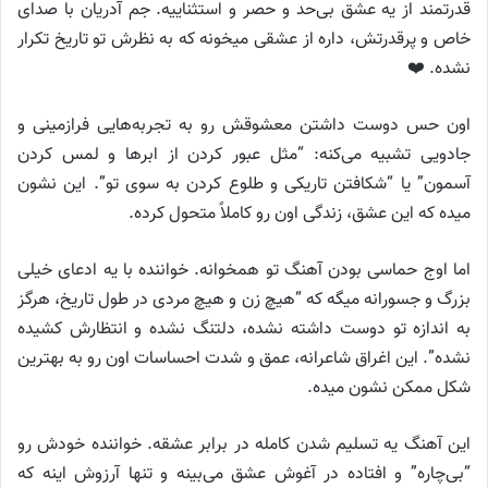
قدرتمند از یه عشق بی‌حد و حصر و استثناییه. جم آدریان با صدای
خاص و پرقدرتش، داره از عشقی میخونه که به نظرش تو تاریخ تکرار
نشده. ❤️
اون حس دوست داشتن معشوقش رو به تجربه‌هایی فرازمینی و
جادویی تشبیه می‌کنه: “مثل عبور کردن از ابرها و لمس کردن
آسمون” یا “شکافتن تاریکی و طلوع کردن به سوی تو”. این نشون
میده که این عشق، زندگی اون رو کاملاً متحول کرده.
اما اوج حماسی بودن آهنگ تو همخوانه. خواننده با یه ادعای خیلی
بزرگ و جسورانه میگه که “هیچ زن و هیچ مردی در طول تاریخ، هرگز
به اندازه تو دوست داشته نشده، دلتنگ نشده و انتظارش کشیده
نشده”. این اغراق شاعرانه، عمق و شدت احساسات اون رو به بهترین
شکل ممکن نشون میده.
این آهنگ یه تسلیم شدن کامله در برابر عشقه. خواننده خودش رو
“بی‌چاره” و افتاده در آغوش عشق می‌بینه و تنها آرزوش اینه که