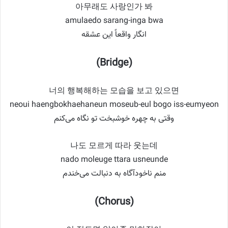
아무래도 사랑인가 봐
amulaedo sarang-inga bwa
انگار واقعاً این عشقه
(Bridge)
너의 행복해하는 모습을 보고 있으면
neoui haengbokhaehaneun moseub-eul bogo iss-eumyeon
وقتی به چهره خوشبخت تو نگاه می‌کنم
나도 모르게 따라 웃는데
nado moleuge ttara usneunde
منم ناخودآگاه به دنبالت می‌خندم
(Chorus)