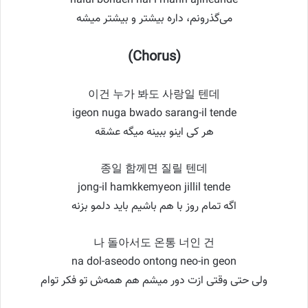
halul bonaen nal-i manh-ajineunde
می‌گذرونم، داره بیشتر و بیشتر میشه
(Chorus)
이건 누가 봐도 사랑일 텐데
igeon nuga bwado sarang-il tende
هر کی اینو ببینه میگه عشقه
종일 함께면 질릴 텐데
jong-il hamkkemyeon jillil tende
اگه تمام روز با هم باشیم باید دلمو بزنه
나 돌아서도 온통 너인 건
na dol-aseodo ontong neo-in geon
ولی حتی وقتی ازت دور میشم هم همه‌ش تو فکر توام