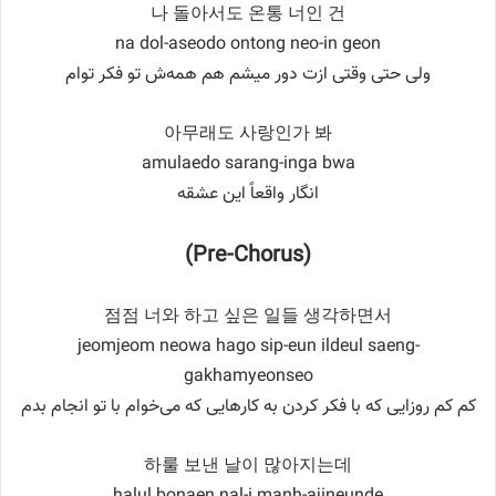
나 돌아서도 온통 너인 건
na dol-aseodo ontong neo-in geon
ولی حتی وقتی ازت دور میشم هم همه‌ش تو فکر توام
아무래도 사랑인가 봐
amulaedo sarang-inga bwa
انگار واقعاً این عشقه
(Pre-Chorus)
점점 너와 하고 싶은 일들 생각하면서
jeomjeom neowa hago sip-eun ildeul saeng-
gakhamyeonseo
کم کم روزایی که با فکر کردن به کارهایی که می‌خوام با تو انجام بدم
하룰 보낸 날이 많아지는데