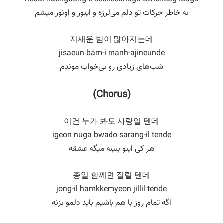
به خاطر حرکات تو دلم می‌لرزه و اینور و اونور میشم
지새운 밤이 많아지는데
jisaeun bam-i manh-ajineunde
شب‌های زیادی رو بی‌خواب موندم
(Chorus)
이건 누가 봐도 사랑일 텐데
igeon nuga bwado sarang-il tende
هر کی اینو ببینه میگه عشقه
종일 함께면 질릴 텐데
jong-il hamkkemyeon jillil tende
اگه تمام روز با هم باشیم باید دلمو بزنه