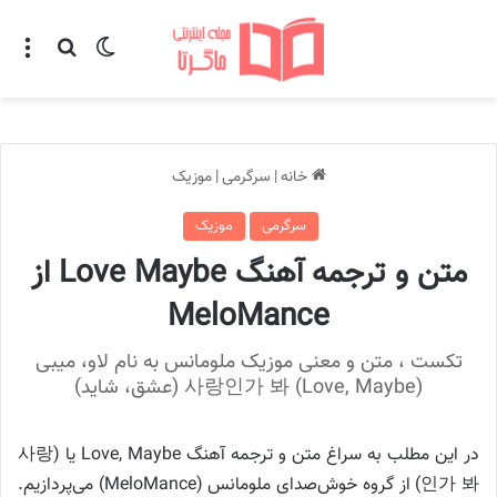
تغییر پوسته
منو
جستجو ب
خانه
|
سرگرمی
|
موزیک
سرگرمی
موزیک
متن و ترجمه آهنگ Love Maybe از
MeloMance
تکست ، متن و معنی موزیک ملومانس به نام لاو، میبی
사랑인가 봐 (Love, Maybe) (عشق، شاید)
در این مطلب به سراغ متن و ترجمه آهنگ Love, Maybe یا (사랑
인가 봐) از گروه خوش‌صدای ملومانس (MeloMance) می‌پردازیم.