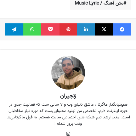
متن آهنگ / Music Lyric
فیس بوک
X
لینکدین
‫پین‌ترست
پاکت
واتس آپ
تلگر
زنجیران
هم‌بنیانگذار ماگرتا ، عاشق دنیای وب و ۷ سالی ست که فعالیت جدی در
حوزه اینترنت دارم. تخصص من تولید محتوایی‌ست که مورد نیاز مخاطبان
است. مدیر ارشد تیم شبکه های اجتماعی سایت هستم. به قول ماگرتایی‌ها
وقت بروز شدنه !
اینستاگرام