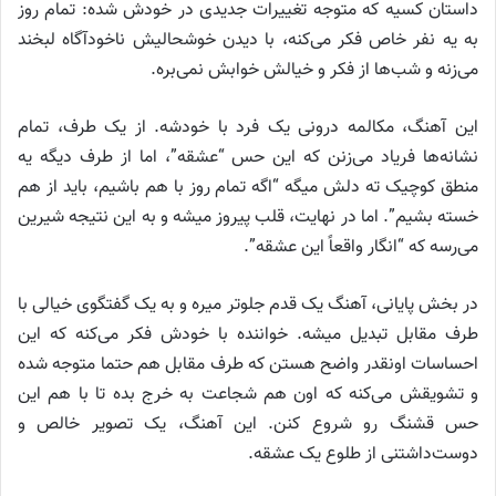
داستان کسیه که متوجه تغییرات جدیدی در خودش شده: تمام روز
به یه نفر خاص فکر می‌کنه، با دیدن خوشحالیش ناخودآگاه لبخند
می‌زنه و شب‌ها از فکر و خیالش خوابش نمی‌بره.
این آهنگ، مکالمه درونی یک فرد با خودشه. از یک طرف، تمام
نشانه‌ها فریاد می‌زنن که این حس “عشقه”، اما از طرف دیگه یه
منطق کوچیک ته دلش میگه “اگه تمام روز با هم باشیم، باید از هم
خسته بشیم”. اما در نهایت، قلب پیروز میشه و به این نتیجه شیرین
می‌رسه که “انگار واقعاً این عشقه”.
در بخش پایانی، آهنگ یک قدم جلوتر میره و به یک گفتگوی خیالی با
طرف مقابل تبدیل میشه. خواننده با خودش فکر می‌کنه که این
احساسات اونقدر واضح هستن که طرف مقابل هم حتما متوجه شده
و تشویقش می‌کنه که اون هم شجاعت به خرج بده تا با هم این
حس قشنگ رو شروع کنن. این آهنگ، یک تصویر خالص و
دوست‌داشتنی از طلوع یک عشقه.