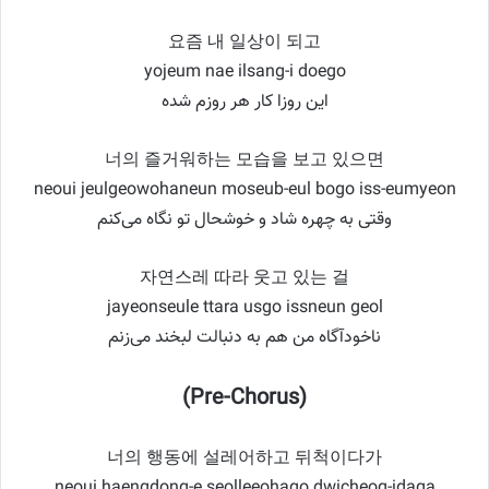
요즘 내 일상이 되고
yojeum nae ilsang-i doego
این روزا کار هر روزم شده
너의 즐거워하는 모습을 보고 있으면
neoui jeulgeowohaneun moseub-eul bogo iss-eumyeon
وقتی به چهره شاد و خوشحال تو نگاه می‌کنم
자연스레 따라 웃고 있는 걸
jayeonseule ttara usgo issneun geol
ناخودآگاه من هم به دنبالت لبخند می‌زنم
(Pre-Chorus)
너의 행동에 설레어하고 뒤척이다가
neoui haengdong-e seolleeohago dwicheog-idaga