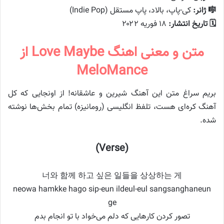
🎼 ژانر:
کی-پاپ، بالاد، پاپ مستقل (Indie Pop)
🗓️ تاریخ انتشار:
۱۸ فوریه ۲۰۲۲
متن و معنی اهنگ Love Maybe از
MeloMance
بریم سراغ متن این آهنگ شیرین و عاشقانه! از اونجایی که کل
آهنگ کره‌ای هست، تلفظ انگلیسی (رومانیزه) تمام بخش‌ها نوشته
شده.
(Verse)
너와 함께 하고 싶은 일들을 상상하는 게
neowa hamkke hago sip-eun ildeul-eul sangsanghaneun
ge
تصور کردن کارهایی که دلم می‌خواد با تو انجام بدم