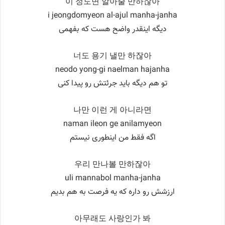
이 정도면 알아줄 만하잖아
i jeongdomyeon al-ajul manha-janha
دیگه اینقدر واضح هست که بفهمی
너도 용기 낼만 하잖아
neodo yong-gi naelman hajanha
تو هم دیگه باید جرئتش رو پیدا کنی
나만 이런 게 아니라면
naman ileon ge anilamyeon
اگه فقط من اینطوری نیستم
우리 만나볼 만하잖아
uli mannabol manha-janha
ارزشش رو داره که یه فرصت به هم بدیم
아무래도 사랑인가 봐