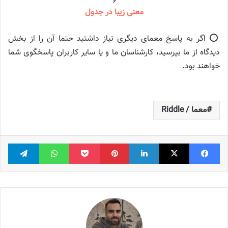
معنی زیبا در جدول
⭕️ اگر به پاسخ معمای دیگری نیاز داشتید حتما آن را از بخش
دیدگاه از ما بپرسید، کارشناسان ما و یا سایر کاربران پاسخگوی شما
خواهند بود.
معما / Riddle
فیس بوک
X
لینکدین
‫پین‌ترست
پاکت
واتس آپ
تلگر