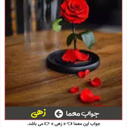
جواب این معما 👈 « زهی » 👉 می باشد.