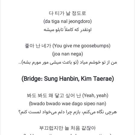
다 티가 날 정도로
(da tiga nal jeongdoro)
اونقدر که کاملاً تابلو میشه
좋아 난 네가 (You give me goosebumps)
(joa nan nega)
من از تو خوشم میاد (تو باعث میشی مور مورم بشه)..
(Bridge: Sung Hanbin, Kim Taerae)
봐도 봐도 왜 닿고 싶어 난 (Yeah, yeah)
(bwado bwado wae dago sipeo nan)
هرچی نگاه می‌کنم، بازم چرا دلم می‌خواد لمست کنم؟
부끄럽지만 늘 처음 같잖아