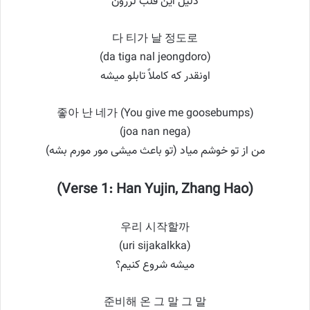
دلیل این قلب لرزون
다 티가 날 정도로
(da tiga nal jeongdoro)
اونقدر که کاملاً تابلو میشه
좋아 난 네가 (You give me goosebumps)
(joa nan nega)
من از تو خوشم میاد (تو باعث میشی مور مورم بشه)
(Verse 1: Han Yujin, Zhang Hao)
우리 시작할까
(uri sijakalkka)
میشه شروع کنیم؟
준비해 온 그 말 그 말