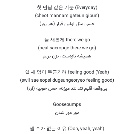
첫 만남 같은 기분 (Everyday)
(cheot mannam gateun gibun)
حسی مثل اولین قرار (هر روز)
늘 새롭게 there we go
(neul saeropge there we go)
همیشه تازه‌ست، بزن بریم
쉴 새 없이 두근거려 feeling good (Yeah)
(swil sae eopsi dugeungeoryeo feeling good)
بی‌وقفه قلبم تند تند میزنه، حس خوبیه (آره)
Goosebumps
مور مور شدن
셀 수가 없는 이유 (Ooh, yeah, yeah)