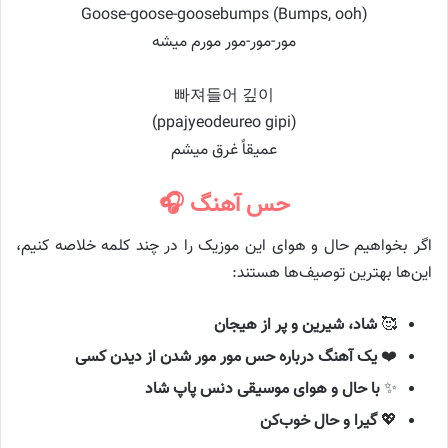
Goose-goose-goosebumps (Bumps, ooh)
مور-مور-مور مورم میشه
빠져들어 깊이
(ppajyeodeureo gipi)
عمیقاً غرق میشم
حس آهنگ 🎧
اگر بخواهیم حال و هوای این موزیک را در چند کلمه خلاصه کنیم،
این‌ها بهترین توصیف‌ها هستند:
🥰
شاد، شیرین و پر از هیجان
❤️
یک آهنگ درباره حس مور مور شدن از دیدن کسی
✨
با حال و هوای موسیقی دنس پاپ شاد
💖
گیرا و حال خوب‌کن