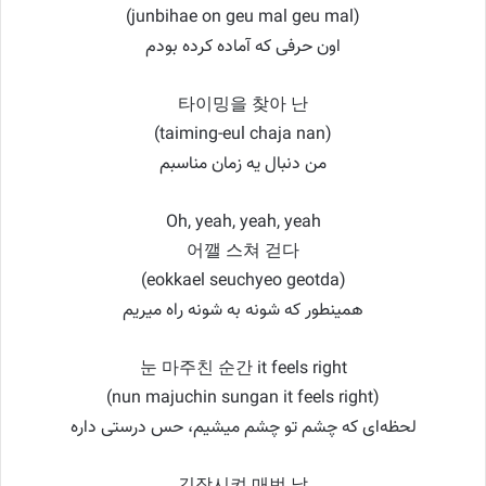
(junbihae on geu mal geu mal)
اون حرفی که آماده کرده بودم
타이밍을 찾아 난
(taiming-eul chaja nan)
من دنبال یه زمان مناسبم
Oh, yeah, yeah, yeah
어깰 스쳐 걷다
(eokkael seuchyeo geotda)
همینطور که شونه به شونه راه میریم
눈 마주친 순간 it feels right
(nun majuchin sungan it feels right)
لحظه‌ای که چشم تو چشم میشیم، حس درستی داره