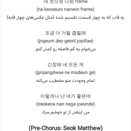
네 컷으로 나뉜 frame
(ne keoseuro nanwin frame)
یه قاب که به چهار قسمت تقسیم شده (مثل عکس‌های چهار قابه)
조금 더 거릴 좁힐래
(jogeum deo georil jopillae)
می‌خوام یه کم فاصله رو کمتر کنم
긴장돼 네 모든 게
(ginjangdwae ne modeun ge)
تمام وجودت منو مضطرب می‌کنه
이렇게나 난 네가 좋은데
(ireokena nan nega joeunde)
من اینقدر از تو خوشم میاد
(Pre-Chorus: Seok Matthew)