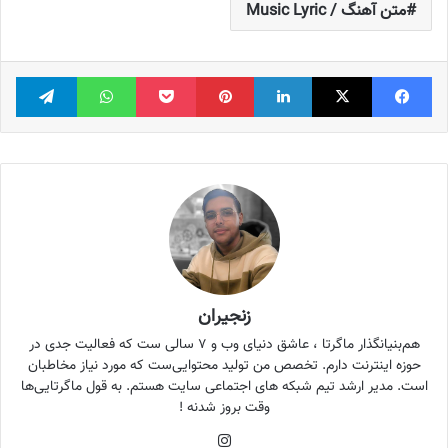
متن آهنگ / Music Lyric
فیس بوک
X
لینکدین
‫پین‌ترست
پاکت
واتس آپ
تلگر
زنجیران
هم‌بنیانگذار ماگرتا ، عاشق دنیای وب و ۷ سالی ست که فعالیت جدی در
حوزه اینترنت دارم. تخصص من تولید محتوایی‌ست که مورد نیاز مخاطبان
است. مدیر ارشد تیم شبکه های اجتماعی سایت هستم. به قول ماگرتایی‌ها
وقت بروز شدنه !
اینستاگرام