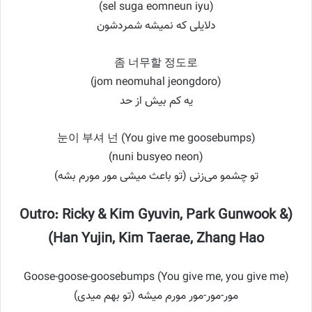
(sel suga eomneun iyu)
دلایلی که نمیشه شمردشون
좀 너무할 정도로
(jom neomuhal jeongdoro)
یه کم بیش از حد
눈이 부셔 넌 (You give me goosebumps)
(nuni busyeo neon)
تو چشمو می‌زنی (تو باعث میشی مور مورم بشه)
(Outro: Ricky & Kim Gyuvin, Park Gunwook &
Han Yujin, Kim Taerae, Zhang Hao)
Goose-goose-goosebumps (You give me, you give me)
مور-مور-مور مورم میشه (تو بهم میدی)