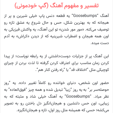
تفسیر و مفهوم آهنگ (گپ خودمونی)
آهنگ “Goosebumps” یه قطعه دنس پاپ خیلی شیرین و پر از
هیجانه که به بهترین شکل، حس و حال شروع یه عشق تازه رو
توصیف می‌کنه. «مور مور شدن» تو این آهنگ، یه واکنش فیزیکی به
اون همه هیجان و اضطراب شیرینیه که از دیدن «کراش» به آدم
دست میده.
این آهنگ پر از جزئیات دوست‌داشتنی از یه رابطه نوپاست؛ از پیدا
کردن زمان مناسب برای اعتراف کردن گرفته تا لذت بردن از چیزای
کوچیکی مثل “اختلاف قد” یا “راه رفتن کنار هم”.
حضور اون شخص، دنیای خواننده رو کاملاً تغییر داده. یه “روز
حوصله‌سر بر” به یه روز “زیبا” تبدیل شده و همه چیز “فوق‌العاده” به
نظر میاد. “Goosebumps” یه آهنگ خیلی شاد و مثبته که به
زیبایی، اون حس دلنشین و هیجان‌انگیزِ دل باختن رو به تصویر
می‌کشه؛ حسی که همیشه مثل روز اول، تازه و هیجان‌انگیزه.