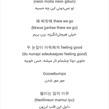
(neon molla ireon gibun)
تو نمی‌دونی این چه حسیه
꽤 짜릿해 there we go
(kkwаe jjaritae there we go)
خیلی هیجان‌انگیزه، بزن بریم
두 눈앞이 아득해져 feeling good
(du nunapi adeukaejyeo feeling good)
جلوی دوتا چشمام تار میشه، حس خوبیه
Goosebumps
مور مور شدن
떨리는 맘의 이유
(tteollineun mamui iyu)
دلیل این قلب لرزون