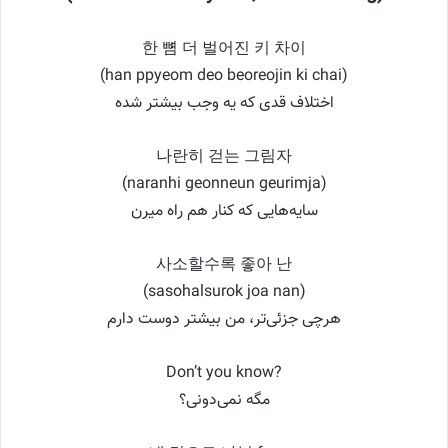
한 뼘 더 벌어진 키 차이
(han ppyeom deo beoreojin ki chai)
اختلاف قدی که یه وجب بیشتر شده
나란히 걷는 그림자
(naranhi geonneun geurimja)
سایه‌هایی که کنار هم راه میرن
사소할수록 좋아 난
(sasohalsurok joa nan)
هرچی جزئی‌تر، من بیشتر دوست دارم
Don’t you know?
مگه نمی‌دونی؟