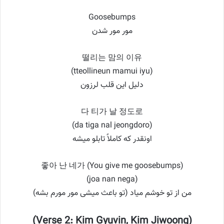
Goosebumps
مور مور شدن
떨리는 맘의 이유
(tteollineun mamui iyu)
دلیل این قلب لرزون
다 티가 날 정도로
(da tiga nal jeongdoro)
اونقدر که کاملاً تابلو میشه
좋아 난 네가 (You give me goosebumps)
(joa nan nega)
من از تو خوشم میاد (تو باعث میشی مور مورم بشه)
(Verse 2: Kim Gyuvin, Kim Jiwoong)