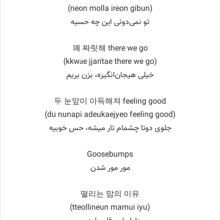
(neon molla ireon gibun)
تو نمی‌دونی این چه حسیه
꽤 짜릿해 there we go
(kkwаe jjaritae there we go)
خیلی هیجان‌انگیزه، بزن بریم
두 눈앞이 아득해져 feeling good
(du nunapi adeukaejyeo feeling good)
جلوی دوتا چشمام تار میشه، حس خوبیه
Goosebumps
مور مور شدن
떨리는 맘의 이유
(tteollineun mamui iyu)