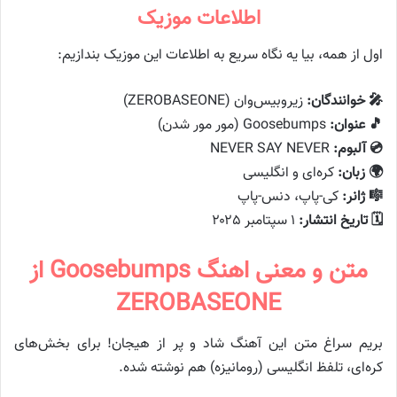
اطلاعات موزیک
اول از همه، بیا یه نگاه سریع به اطلاعات این موزیک بندازیم:
🎤 خوانندگان:
زیروبیس‌وان (ZEROBASEONE)
🎵 عنوان:
Goosebumps (مور مور شدن)
💿 آلبوم:
NEVER SAY NEVER
🌍 زبان:
کره‌ای و انگلیسی
🎼 ژانر:
کی-پاپ، دنس-پاپ
🗓️ تاریخ انتشار:
۱ سپتامبر ۲۰۲۵
متن و معنی اهنگ Goosebumps از
ZEROBASEONE
بریم سراغ متن این آهنگ شاد و پر از هیجان! برای بخش‌های
کره‌ای، تلفظ انگلیسی (رومانیزه) هم نوشته شده.