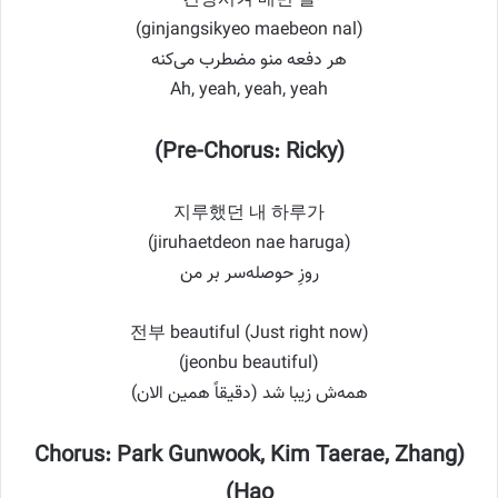
긴장시켜 매번 날
(ginjangsikyeo maebeon nal)
هر دفعه منو مضطرب می‌کنه
Ah, yeah, yeah, yeah
(Pre-Chorus: Ricky)
지루했던 내 하루가
(jiruhaetdeon nae haruga)
روزِ حوصله‌سر بر من
전부 beautiful (Just right now)
(jeonbu beautiful)
همه‌ش زیبا شد (دقیقاً همین الان)
(Chorus: Park Gunwook, Kim Taerae, Zhang
Hao)