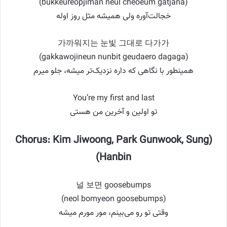
(bukkeureopjiman neul cheoeum gatjana)
خجالت‌آوره ولی همیشه مثل روز اوله
가까워지는 눈빛 그대로 다가가
(gakkawojineun nunbit geudaero dagaga)
همینطور با نگاهی که داره نزدیک‌تر میشه، جلو میرم
You’re my first and last
تو اولین و آخرین من هستی
(Chorus: Kim Jiwoong, Park Gunwook, Sung
Hanbin)
널 보면 goosebumps
(neol bomyeon goosebumps)
وقتی تو رو می‌بینم، مور مورم میشه