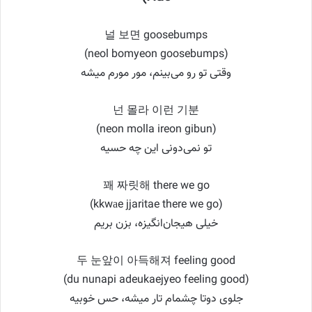
널 보면 goosebumps
(neol bomyeon goosebumps)
وقتی تو رو می‌بینم، مور مورم میشه
넌 몰라 이런 기분
(neon molla ireon gibun)
تو نمی‌دونی این چه حسیه
꽤 짜릿해 there we go
(kkwаe jjaritae there we go)
خیلی هیجان‌انگیزه، بزن بریم
두 눈앞이 아득해져 feeling good
(du nunapi adeukaejyeo feeling good)
جلوی دوتا چشمام تار میشه، حس خوبیه