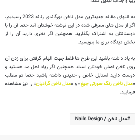
زیبا و جذاب تبدیل کنند!
به انتهای مقاله جدیدترین مدل ناخن بورگاندی زنانه 2023 رسیدیم،
اگر از مدل های معرفی شده در این نوشته خوشتان آمد حتما آن را با
دوستانتان به اشتراک بگذارید. همچنین اگر نظری دارید آن را از
بخش دیدگاه برای ما بنویسید.
به یاد داشته باشید این طرح ها فقط جهت الهام گرفتن برای زدن آن
روی ناخن اصلی خودتان است. همچنین اگر زیاد اهل مد هستید و
دوست دارید استایل خاص و جدیدی داشته باشید حتما دو مطلب
«
مدل ناخن رنگ صورتی جیغ
» و «
مدل ناخن گرادیان
» را نیز مشاهده
فرمایید.
مدل ناخن / Nails Design
فیس بوک
X
لینکدین
‫پین‌ترست
پاکت
واتس آپ
تلگر