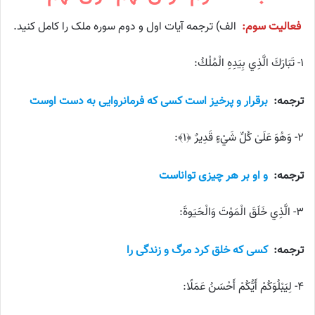
فعالیت سوم:
الف) ترجمه آیات اول و دوم سوره ملک را کامل کنید.
۱- تَبَارَكَ الَّذِي بِيَدِهِ الْمُلْكُ:
ترجمه:
برقرار و پرخیز است کسی که فرمانروایی به دست اوست
۲- وَهُوَ عَلَىٰ كُلِّ شَيْءٍ قَدِيرٌ ﴿١﴾:
ترجمه:
و او بر هر چیزی تواناست
۳- الَّذِي خَلَقَ الْمَوْتَ وَالْحَيَوةَ:
ترجمه:
کسی که خلق کرد مرگ و زندگی را
۴- لِيَبْلُوَكُمْ أَيُّكُمْ أَحْسَنُ عَمَلًا: