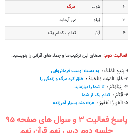
۲
مَوت
مرگ
۳
یَبلو
می آزماید
۴
اَیّ
کدام ، کدام یک
فعالیت دوم:
معنای این ترکیب‌ها و جمله‌های قرآنی را بنویسید.
۱- بِيَدِهِ الْمُلْكُ :
به دست اوست فرمانروایی
۲- خَلَقَ الْمَوْتَ وَالْحَيَاةَ :
خلق کرد مرگ و زندگی را
۳- لِيَبْلُوَكُمْ :
تا شما را بیازماید
۴- أَيُّكُمْ :
کدام یک از شما
۵- الْعَزِيزُ الْغَفُورُ :
عزت مند بسیار آمرزنده
پاسخ فعالیت ۳ و سوال های صفحه ۹۵
جلسه دوم درس نهم قرآن نهم