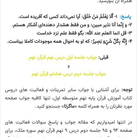
همراه آن بنویسید.
پاسخ:
۱- أَلَا یَعْلَمُ مَنْ خَلَقَ: آیا نمی‌داند کسی که آفریده است.
۲- و إنّما أنا نذیر مبین: و من فقط هشدار دهنده‌ای آشکار هستم.
۳- قل انما العلم عند الله: بگو فقط علم نزد خداست
۴- إِنَّهُ بِكُلِّ شَيْءٍ بَصِيرٌ: که او به احوال همه موجودات کاملا بیناست.
قبلی:
جواب جلسه اول درس نهم قرآن نهم
و
جواب جلسه دوم درس هشتم قرآن نهم
توجه:
برای آشنایی با جواب سایر تمرینات و فعالیت های دروس
کتاب آموزش قرآن پایه نهم متوسطه اول، تنها کافیه جواب صفحه
مورد نظرتان را به همراه کلمه «
ماگرتا
» جستجو کنید.
در انتها امیدواریم که مقاله جواب و پاسخ سوالات فعالیت های
صفحه ۹۴ و ۹۵ جلسه دوم درس ۹ نهم قرآن نهم سوره ملک، برای