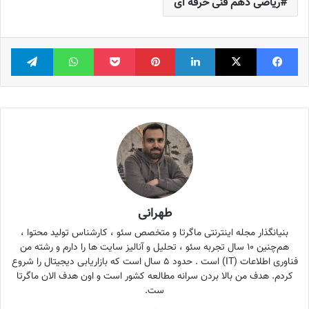
ریاضی دهم فنی حرفه ای
فیس بوک
X
لینکدین
‫پین‌ترست
پاکت
واتس آپ
تلگر
طهرانی
بنیانگذار مجله اینترنتی ماگرتا و متخصص سئو ، کارشناس تولید محتوا ،
هم‌چنین ۱۰ سال تجربه سئو ، تحلیل و آنالیز سایت ها را دارم و رشته من
فناوری اطلاعات (IT) است . حدود ۵ سال است که بازاریابی دیجیتال را شروع
کردم. هدف من بالا بردن سرانه مطالعه کشور است و اون هدف الان ماگرتا
ست.