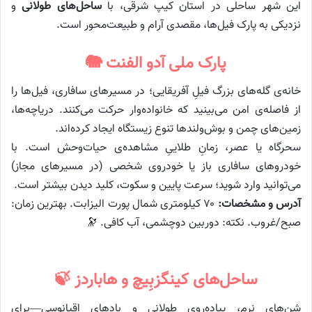
این شهر ساحلی در استان کیپ شرقی، با
ساحل‌های طولانی
و
نزدیکی به پارک فیل‌ها، مقصدی آرام و طبیعت‌محور است.
پارک ملی آدو الفنت 🐘
خانه‌ی گله‌های بزرگ فیلِ آفریقایی؛ در مسیرهای سافاری، فیل‌ها را
از فاصله‌ی امن می‌بینید که خانواده‌وار حرکت می‌کنند. دریاچه‌ها،
زمین‌های چمن و بوش‌ولندها تنوع زیستگاه ایجاد کرده‌اند.
سحرگاه یا عصر، زمانِ طلاییِ مشاهده‌ی حیات‌وحش است. با
خودروهای سافاری باز یا خودروی شخصی (در مسیرهای مجاز)
می‌توانید وارد شوید؛ سرعت پایین و سکوت، کلید دیدن بیشتر است.
آدرس و مشخصات:
۷۰ کیلومتری شمال پورت الیزابت. بهترین زمان:
صبح/غروب. نکته: دوربین دوچشمی، آب کافی. 🔭
ساحل‌های کینگزبِیچ و هاباردز 🍃
شن‌های نرم، پیاده‌روی طولانی و بادهای اقیانوسی—برای