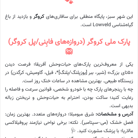
🐾
این شهرِ سبز، پایگاه منطقی برای سافاری‌های
کروگر
و بازدید از باغ
گیاه‌شناسی Lowveld است.
پارک ملی کروگر (دروازه‌های فابِنی/پل کروگر)
🦁
یکی از معروف‌ترین پارک‌های حیات‌وحش آفریقا؛ فرصت دیدن
«۵تای بزرگ» (شیر، ببر [یوزپلنگ/پلنگ]*، فیل، گاومیش، کرگدن) در
زیستگاه طبیعی. بهترین مشاهده در ساعات خنک روز است.
چه با رِینجرهای پارک چه با خودرو شخصی، قوانین سرعت و فاصله را
رعایت کنید؛ ساکت بودن، احترام به حیات‌وحش و نریختن زباله
بدیهی است.
آدرس و مشخصات:
شرق مبومبلا؛ دروازه‌های متعدد. بهترین زمان:
فصل خشک (می–سپتامبر). نکته: برخی نواحی نیازمند پروفیلاکسی
مالاریا؛ با پزشک مشورت کنید. 🩺