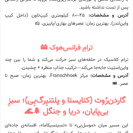
پس از تست نداشته باشید.
آدرس و مشخصات:
۴۵–۸۰ کیلومتری کیپ‌تاون (داخل کیپ
واین‌لندز). بهترین زمان: عصرهای بهاری/پاییزی. 🧀
ترامِ فرانس‌هوک 🚋
ترام کلاسیک در حلقه‌های سبز حرکت می‌کند و شما را بین چند
واین‌اِستِیت جابه‌جا می‌کند—ترکیب جذابِ منظره + چشیدن.
آدرس و مشخصات:
مرکز Franschhoek. بهترین زمان: صبح تا
عصر. 🎟️
گاردن‌رُوت (کنایسنا و پلتنبِرگ‌بِی)؛ سبزِ
بی‌پایان، دریا و جنگل 🌲🌊
این مسیر میان «موسل‌بِی» تا «تسیتسیکاما»، افسانه‌ی جاده‌ای