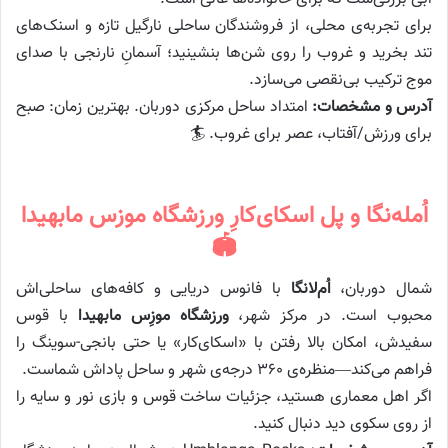
برای تجربه‌ی محلی، از فروشندگان ساحلی نارگیل تازه و اسنک‌های
تند بخرید و غروب را روی شن‌ها بنشینید؛ آسمانِ نارنجی با صدای
موج ترکیب بی‌نقصی می‌سازد.
آدرس و مشخصات:
امتداد ساحل مرکزی دوربان. بهترین زمان: صبح
برای ورزش/آفتاب، عصر برای غروب. 🏄
اُمله‌نگا و پل اسکای‌کارِ ورزشگاه موزس مابهیدا
🏟️
شمال دوربان،
اُم‌لانگا
با فانوس دریایی و کافه‌های ساحلی‌اش
محبوب است. در مرکز شهر،
ورزشگاه موزِس مابهیدا
با قوس
سفیدش، امکان بالا رفتن با «اسکای‌کار» یا حتی بانجی-سوینگ را
فراهم می‌کند—منظره‌ی ۳۶۰ درجه‌ی شهر و ساحل پاداش شماست.
اگر اهل معماری هستید، جزئیات ساخت قوس و بازی نور و سایه را
از روی سکوی دید دنبال کنید.