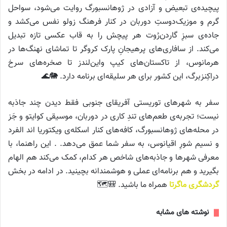
پیچیده‌ی تبعیض و آزادی در ژوهانسبورگ روایت می‌شود، سواحل
گرم و موزیک‌دوستِ دوربان در کنار فرهنگ زولو نفس می‌کشد و
جاده‌ی سبزِ گاردن‌رُوت هر پیچش را به قاب عکسی تازه تبدیل
می‌کند. از سافاری‌های پرهیجانِ پارک کروگر تا تماشای نهنگ‌ها در
هرمانوس، از تاکستان‌های کیپ واین‌لندز تا صخره‌های سرخ
دراکِنزبرگ، این کشور برای هر سلیقه‌ای برنامه دارد. 🐘🌊
سفر به شهرهای توریستی آفریقای جنوبی فقط دیدن چند جاذبه
نیست؛ تجربه‌ی طعم‌های تندِ کاری در دوربان، موسیقی کوایتو و جَز
در محله‌های ژوهانسبورگ، کافه‌های کنار اسکله‌ی ویکتوریا اند الفرد
و نسیم شورِ اقیانوس، به سفر شما عمق می‌دهد. . این راهنما، با
معرفی شهرها و جاذبه‌های شاخص هر کدام، کمک می‌کند هم الهام
بگیرید و هم برنامه‌ای عملی و هوشمندانه بچینید. در ادامه در بخش
گردشگری ماگرتا
همراه ما باشید. 🎒🗺️
نوشته های مشابه