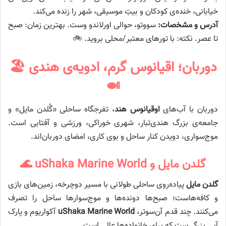
خیابانی، خنده‌ی کودکان و بیتِ موسیقی، شهر را زنده می‌کند.
آدرس و مشخصات:
سووتو، حوالی اورلاندو وست. بهترین زمان: صبح
تا عصر. نکته: با تورهای معتبر/محلی بروید. 🚲
دوربان؛ اقیانوس گرم، ادویه‌ی هندی 🏖️
🍛
دوربان با آب‌های
اوقیانوس هند
، تفرجگاه ساحلی «گُلدن مایل» و
جامعه‌ی بزرگ هندی‌تبار، شهری خوراکی، ورزشی و آفتابی است.
موج‌سواری، دویدن کنار ساحل و بوی کاری، امضای دوربان‌اند.
گلدن مایل و uShaka Marine World 🌊
گلدن مایل
پیاده‌روی ساحلی طولانی با مسیر دوچرخه، زمین‌های بازی
و کافه‌هاست؛ صبح‌ها دونده‌ها و موج‌سوارها ساحل را تصرف
می‌کنند. چند قدم آن‌سوتر،
uShaka Marine World
آکواریوم و پارک
آبی بزرگی‌ست که برای خانواده‌ها عالی است.