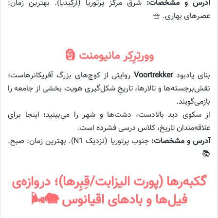
آدرس و مشخصات:
شرق مرکز پرتوریا (آرکِیدیا). بهترین زمان:
عصرهای بهاری. 🧺
وورتِرِکِر مانیومنت 🗿
بنای یادبود
Voortrekker
روایتی از کوچ‌های بزرگ آفریکانرهاست؛
نقش‌برجسته‌ها و تالارها، تاریخِ شکل‌گیری هویت بخشی از جامعه را
بازمی‌گویند.
از سکوی دید بالادست، دشت‌ها و شهر را می‌بینید؛ اینجا برای
علاقه‌مندان تاریخ، کلاس درسی فشرده است.
آدرس و مشخصات:
جنوب پرتوریا (نزدیک N1). بهترین زمان: صبح.
📚
گکبه‌رها (پورت الیزابت/قِبِرها)؛ دروازه‌ی
فیل‌ها و بادهای اقیانوس 🐘🌬️