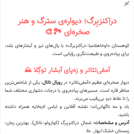
🛶
دراکنزبِرگ؛ دیواره‌ی سترگ و هنر
صخره‌ای 🏞️🎨
کوهستان «اوخاهلامبا–دراکنزبرگ» با یال‌های تیز و آبشارهای بلند،
برای پیاده‌روی و طبیعت‌نگری رؤیایی است.
آمفی‌تئاتر و رَه‌پای آبشار توگِلا ⛰️
دیوار صخره‌ای عظیم «آمفی‌تئاتر» در
رویال ناتال
، یکی از شاخص‌ترین
مناظر قاره است. مسیرهای پیاده‌روی با درجات دشواری مختلف شما
را تا نقاط دیدِ بی‌رقیب می‌برند.
باد و مه ناگهانی‌اند؛ نقشه آفلاین و لباس لایه‌لایه همراه داشته
باشید.
آدرس و مشخصات:
شمال دراکنزبِرگ (کوازولو–ناتال). بهترین زمان:
زمستان خشک/بهار. 🥾