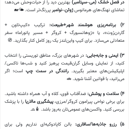
در فصل خشک (می–سپتامبر)
بهترین دید را از حیات‌وحش می‌دهد؛
تماشای نهنگ‌های هرمانوس
ژوئن–نوامبر
پررنگ‌تر است. 🌤️🐋
۲) برنامه‌ریزی هوشمند شهر+طبیعت:
ترکیب «کیپ‌تاون +
گاردن‌رُوت»، یا «ژوهانسبورگ + کروگر + مسیر پانوراما» سفر
متعادلی می‌سازد. برای کیپ واین‌لندز یک روز کامل کنار بگذارید. 🧭
۳) ایمنی و جابه‌جایی:
در شهرهای بزرگ، مناطق توریستی را انتخاب
کنید، از نمایش وسایل گران‌قیمت پرهیز کنید و شب‌ها تاکسی/
اپلیکیشن‌های معتبر بگیرید.
رانندگی در سمت چپ
است؛ اگر
می‌رانید، با قوانین آشنا شوید. 🚗
۴) سلامت و پوشش:
ضدآفتاب قوی، کلاه و آب همراه داشته باشید.
برای برخی نواحی پیرامون کروگر/مرزی،
پیشگیری مالاریا
را با پزشک
بررسی کنید. واکسن‌های عمومی‌تان به‌روز باشد. 🧴🧢
۵) رزرو جاذبه‌ها/سافاری:
بالن کاپادوکیه‌ای نداریم ولی برای