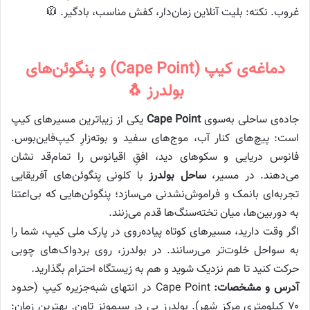
غروب. نکته: بلیت آنلاین زمان‌دار، کفش مناسب، بادگیر. 🧥
دماغه‌ی کیپ (Cape Point) و پنگوئن‌های
بولدرز 🐧
جاده‌ی ساحلی به‌سوی
Cape Point
یکی از زیباترین مسیرهای کیپ
است: پیچ‌های کنار آب، موج‌های سفید و بوته‌زارِ کیپ‌فاین‌بوس.
فانوس دریایی و سکوهای دید، افقِ اقیانوس را تمام‌قد نشان
می‌دهند. در مسیر،
ساحل بولدرز
با کلونی پنگوئن‌های آفریقایی
تجربه‌ای بانمک و فراموش‌نشدنی می‌سازد؛ پنگوئن‌هایی که بی‌اعتنا
به دوربین‌ها، میان تخته‌سنگ‌ها قدم می‌زنند.
اگر وقت دارید، مسیرهای کوتاه پیاده‌روی در پارک ملی کیپ، شما را
به سواحل خلوت‌تر می‌رسانند. در بولدرز، روی برد‌واک‌های چوبی
حرکت کنید تا هم نزدیک شوید و هم به زیستگاه احترام بگذارید.
آدرس و مشخصات:
Cape Point در انتهای شبه‌جزیره کیپ (حدود
۷۰ کیلومتری مرکز شهر). بولدرز بی در سیمونز تاون. بهترین زمان: