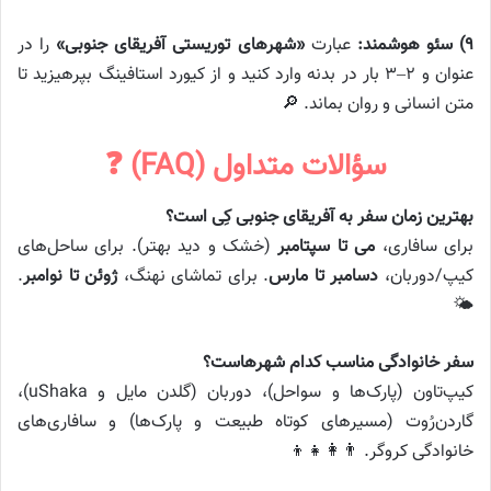
۹) سئو هوشمند:
عبارت
«شهرهای توریستی آفریقای جنوبی»
را در
عنوان و ۲–۳ بار در بدنه وارد کنید و از کیورد استافینگ بپرهیزید تا
متن انسانی و روان بماند. 🔎
سؤالات متداول (FAQ) ❓
بهترین زمان سفر به آفریقای جنوبی کِی است؟
برای سافاری،
می تا سپتامبر
(خشک و دید بهتر). برای ساحل‌های
کیپ/دوربان،
دسامبر تا مارس
. برای تماشای نهنگ،
ژوئن تا نوامبر
.
🌤️
سفر خانوادگی مناسب کدام شهرهاست؟
کیپ‌تاون (پارک‌ها و سواحل)، دوربان (گلدن مایل و uShaka)،
گاردن‌رُوت (مسیرهای کوتاه طبیعت و پارک‌ها) و سافاری‌های
خانوادگی کروگر. 👨‍👩‍👧‍👦