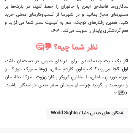
سافاری‌ها فاصله‌ی ایمن با جانوران را حفظ کنید، در پارک‌ها بر
مسیرهای مجاز بمانید و در شهرها از کسب‌وکارهای محلی خرید
کنید. همین رفتارهای کوچک، هم به کیفیت سفر شما می‌افزاید و
هم گردشگری پایدار را تقویت می‌کند. 🌿🤝
نظر شما چیه؟ 💬🤔
اگر یک بلیت چندمقصدی برای آفریقای جنوبی در دست‌تان باشد،
اول کجا
می‌روید؟ کیپ‌تاونِ کارت‌پستالی، ژوهانسبورگِ موزیک و
موزه، دوربانِ ساحلی، یا سافاریِ کروگر و گاردن‌رُوتِ سبز؟ انتخاب‌تان
را بنویسید و بگویید
چرا
—الهام‌بخش سفر بعدی خوانندگان باشید.
✈️🗺️✨
مکان های دیدنی دنیا / World Sights
فیس بوک
X
لینکدین
‫پین‌ترست
پاکت
واتس آپ
تلگر