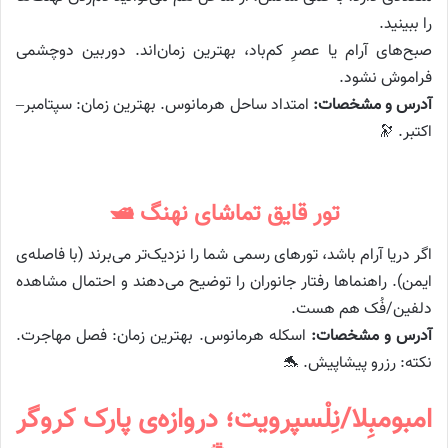
را ببینید.
صبح‌های آرام یا عصرِ کم‌باد، بهترین زمان‌اند. دوربین دوچشمی
فراموش نشود.
آدرس و مشخصات:
امتداد ساحل هرمانوس. بهترین زمان: سپتامبر–
اکتبر. 🔭
تور قایق تماشای نهنگ 🛥️
اگر دریا آرام باشد، تورهای رسمی شما را نزدیک‌تر می‌برند (با فاصله‌ی
ایمن). راهنماها رفتار جانوران را توضیح می‌دهند و احتمال مشاهده
دلفین/فُک هم هست.
آدرس و مشخصات:
اسکله هرمانوس. بهترین زمان: فصل مهاجرت.
نکته: رزرو پیشاپیش. 🐬
امبومبِلا/نِلْسپرویت؛ دروازه‌ی پارک کروگر