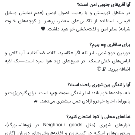
آیا آفریقای جنوبی امن است؟
در مناطق توریستی و با رعایت اصول ایمنی (عدم نمایش وسایل
قیمتی، استفاده از تاکسی‌های معتبر، پرهیز از کوچه‌های خلوت
شبانه) سفر امن و لذت‌بخشی خواهید داشت. 🛡️
برای سافاری چه ببرم؟
دوربین دوچشمی، لنز تله اگر عکاسید، کلاه، ضدآفتاب، آب کافی و
لباس‌های خنثی/سبک. در صبح‌های زود هوا سرد است—یک لایه
اضافه ببرید. 🔭🧥
آیا رانندگی بین‌شهری راحت است؟
بله، جاده‌ها خوب‌اند؛ اما رانندگی
سمت چپ
است. برای گاردن‌رُوت و
پانوراما، اجاره خودرو آزادی عمل بیشتری می‌دهد. 🚙
غذاهای محلی را کجا امتحان کنیم؟
بازارهای شهری (مثل Neighbour goods در ژوهانسبورگ)،
رستوران‌های اسکله در کیپ‌تاون و اغذیه‌فروشی‌های دوربان (کاری