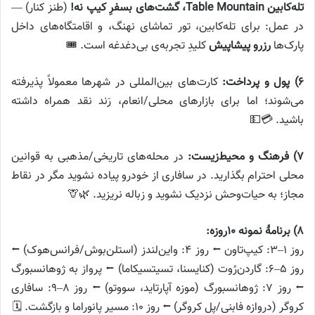
تله‌کابین Table Mountain، گشت‌های بسفرِ کیپ نه!
(طنز کنار) —
در عمل: برای تله‌کابین، تور تماشای نهنگ، و اقامتگاه‌های داخل
پارک‌ها
رزرو پیشاپیش
کلیدِ تجربه‌ی بی‌دغدغه است. 🎟️
۶) پول و پرداخت:
کارت‌های بین‌المللی در شهرها معمولاً پذیرفته
می‌شوند؛ اما برای بازارهای محلی/انعام، رَند نقد همراه داشته
باشید. 💳💵
۷) فرهنگ و محیط‌زیست:
در محله‌های تاریخی/مذهبی به قوانین
محلی احترام بگذارید. در سافاری از خودرو پیاده نشوید مگر در نقاط
مجاز؛ به حیات‌وحش نزدیک نشوید و زباله نریزید. 🌿🦒
۸) برنامهٔ نمونه ۱۰روزه:
روز ۱–۳: کیپ‌تاون ⭠ روز ۴: واین‌لندز (استلن‌بوش/فرانس‌هوک) ⭠
روز ۵–۶: گاردن‌رُوت (کنایسنا، تسیتسیکاما) ⭠ پرواز به ژوهانسبورگ
⭠ روز ۷: ژوهانسبورگ (موزه آپارتاید، سووتو) ⭠ روز ۸–۹: سافاری
کروگر (دروازه فابنی/پل کروگر) ⭠ روز ۱۰: مسیر پانوراما و بازگشت. 🗓️