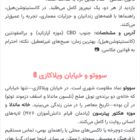
بازدید از هر دو، یک نیم‌روز کامل می‌طلبد. در کانستیتوشن‌هیل،
راهنماها با قصه‌های زندانیان و جزئیات معماری، تجربه را عمیق‌تر
می‌کنند.
آدرس و مشخصات:
جنوب CBD (موزه آپارتاید) و براامفونتین
(کانستیتوشن‌هیل). بهترین زمان: صبح‌های غیرتعطیل. نکته: احترام
به قوانین عکاسی. 📷
سووتو و خیابان ویلاکازی 🚦
سووتو
نماد مقاومت شهری است. در خیابان ویلاکازی—تنها خیابانی
که خانه‌ی دو برنده‌ی نوبل صلح (نلسون ماندلا و اسقف دزموند توتو)
در آن بوده—تاریخِ معاصر را در متن زندگی می‌بینید.
خانه ماندلا
و
موزه هکتور پیترسون
(یادمان قیام دانش‌آموزان ۱۹۷۶) لایه‌های
انسانی روایت را کامل می‌کنند.
گشت دوچرخه یا تاکسی‌های محلی با راهنمای بومی، تماس مستقیم
با فرهنگ و موسیقی سووتو را ممکن می‌سازد. اینجا صدای گریل‌های