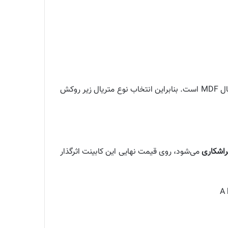
می‌سازند. قیمت کابینت انزو پولیشی با متریال چوب طبیعی گران‌تر از متریال MDF است. بنابراین انتخاب نوع متریال زیر روکش
می‌شود، روی قیمت نهایی این کابینت اثرگذار