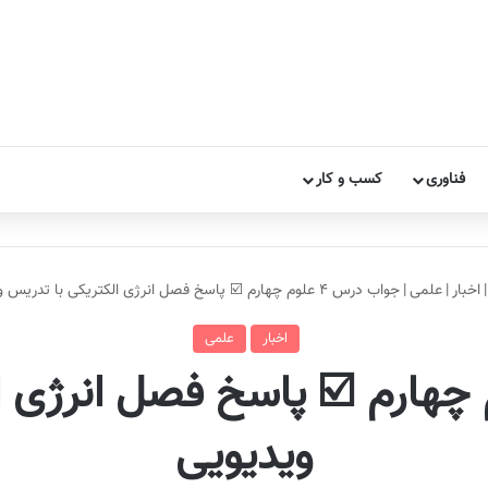
فناوری
کسب و کار
|
اخبار
|
علمی
|
جواب درس ۴ علوم چهارم ☑️ پاسخ فصل انرژی الکتریکی با تدریس ویدیویی
اخبار
علمی
رس ۴ علوم چهارم ☑️ پاسخ فصل انر
ویدیویی