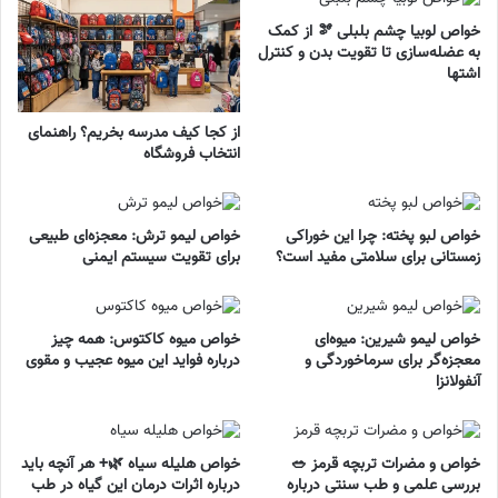
خواص لوبیا چشم بلبلی 🫘 از کمک
به عضله‌سازی تا تقویت بدن و کنترل
اشتها
از کجا کیف مدرسه بخریم؟ راهنمای
انتخاب فروشگاه
خواص لبو پخته: چرا این خوراکی
خواص لیمو ترش: معجزه‌ای طبیعی
زمستانی برای سلامتی مفید است؟
برای تقویت سیستم ایمنی
خواص لیمو شیرین: میوه‌ای
خواص میوه کاکتوس: همه چیز
معجزه‌گر برای سرماخوردگی و
درباره فواید این میوه عجیب و مقوی
آنفولانزا
خواص و مضرات تربچه قرمز 🥗
خواص هلیله سیاه 🌿+ هر آنچه باید
بررسی علمی و طب سنتی درباره
درباره اثرات درمان این گیاه در طب