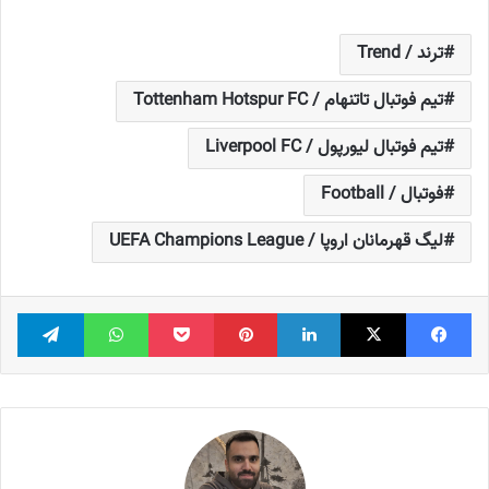
ترند / Trend
تیم فوتبال تاتنهام / Tottenham Hotspur FC
تیم فوتبال لیورپول / Liverpool FC
فوتبال / Football
لیگ قهرمانان اروپا / UEFA Champions League
فیس بوک
X
لینکدین
‫پین‌ترست
پاکت
واتس آپ
تلگر