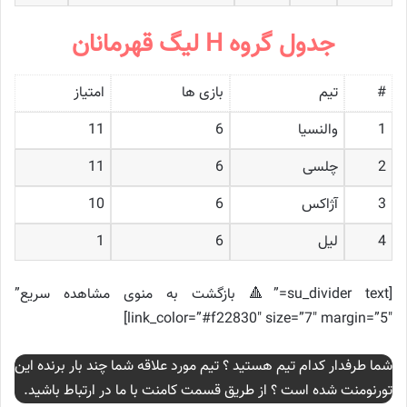
جدول گروه H لیگ قهرمانان
#
تیم
بازی ها
امتیاز
1
والنسیا
6
11
2
چلسی
6
11
3
آژاکس
6
10
4
لیل
6
1
[su_divider text=”🔺 بازگشت به منوی مشاهده سریع”
link_color=”#f22830″ size=”7″ margin=”5″]
شما طرفدار کدام تیم هستید ؟ تیم مورد علاقه شما چند بار برنده این
تورنومنت شده است ؟ از طریق قسمت کامنت با ما در ارتباط باشید.