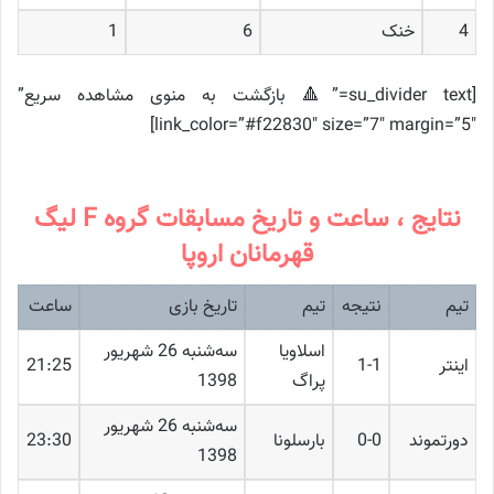
4
خنک
6
1
[su_divider text=”🔺 بازگشت به منوی مشاهده سریع”
link_color=”#f22830″ size=”7″ margin=”5″]
نتایج ، ساعت و تاریخ مسابقات گروه F لیگ
قهرمانان اروپا
تیم
نتیجه
تیم
تاریخ بازی
ساعت
اسلاویا
ﺳﻪشنبه 26 شهریور
اینتر
1-1
21:25
پراگ
1398
ﺳﻪشنبه 26 شهریور
دورتموند
0-0
بارسلونا
23:30
1398