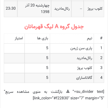
چهارشنبه 20 آذر
کلوب بروژ
–
رئال‌مادرید
23:30
1398
جدول گروه A لیگ قهرمانان
#
تیم
بازی ها
امتیاز
1
پاری سن ژرمن
5
2
رئال‌مادرید
5
3
کلوب بروژ
5
4
گالاتاسارای
5
[su_divider text=”🔺 بازگشت به منوی مشاهده سریع”
link_color=”#f22830″ size=”7″ margin=”5″]