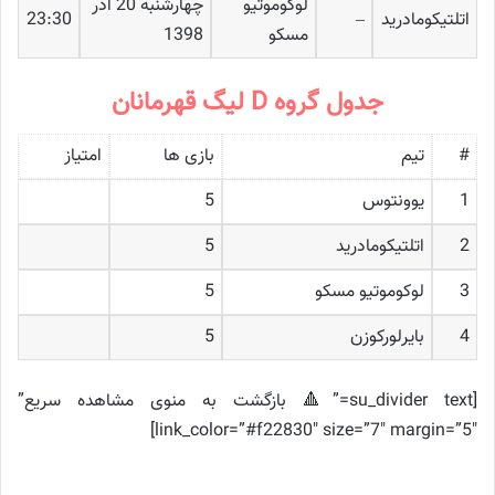
لوکوموتیو
چهارشنبه 20 آذر
اتلتیکومادرید
–
23:30
مسکو
1398
جدول گروه D لیگ قهرمانان
#
تیم
بازی ها
امتیاز
1
یوونتوس
5
2
اتلتیکومادرید
5
3
لوکوموتیو مسکو
5
4
بایرلورکوزن
5
[su_divider text=”🔺 بازگشت به منوی مشاهده سریع”
link_color=”#f22830″ size=”7″ margin=”5″]