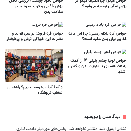
خواص میگو: چرا مصرف میگو در
خواص نخود چیست؟ بررسی کامل
رژیم غذایی توصیه می‌شود؟
ارزش غذایی و فواید نخود برای
سلامت بدن
خواص کره بادام زمینی: چرا این ماده
خواص قره قروت: بررسی فواید و
غذایی برای بدن مفید است؟
مضرات این خوراکی ترش و پرطرفدار
خواص لوبیا چشم بلبلی 🫘 از کمک
به عضله‌سازی تا تقویت بدن و کنترل
اشتها
از کجا کیف مدرسه بخریم؟ راهنمای
انتخاب فروشگاه
دیدگاهتان را بنویسید
نشانی ایمیل شما منتشر نخواهد شد.
بخش‌های موردنیاز علامت‌گذاری