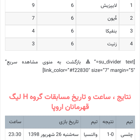
1
لایپزیش
6
9
2
ۀیون
6
7
3
بنفیکا
6
4
4
زنیت
6
3
[su_divider text=”🔺 بازگشت به منوی مشاهده سریع”
link_color=”#f22830″ size=”7″ margin=”5″]
نتایج ، ساعت و تاریخ مسابقات گروه H لیگ
قهرمانان اروپا
تیم
نتیجه
تیم
تاریخ بازی
ساعت
چلسی
1-0
والنسیا
ﺳﻪشنبه 26 شهریور 1398
23:30