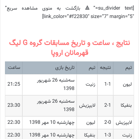
[su_divider text=”🔺 بازگشت به منوی مشاهده سریع”
link_color=”#f22830″ size=”7″ margin=”5″]
نتایج ، ساعت و تاریخ مسابقات گروه G لیگ
قهرمانان اروپا
تیم
نتیجه
تیم
تاریخ بازی
ساعت
ﺳﻪشنبه 26 شهریور
لیون
1-1
زنیت
21:25
1398
ﺳﻪشنبه 26 شهریور
بنفیکا
2-1
لایپزیش
23:30
1398
لایپزیش
2-0
لیون
چهارشنبه 10 مهر 1398
22:30
زنیت
1-3
بنفیکا
چهارشنبه 10 مهر 1398
22:30