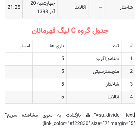
چهارشنبه 20
شاختار
–
آتالانتا
21:25
آذر 1398
جدول گروه C لیگ قهرمانان
#
تیم
بازی ها
امتیاز
1
دیناموزاگرب
5
2
منچسترسیتی
5
3
شاختار
5
4
آتالانتا
5
[su_divider text=”🔺 بازگشت به منوی مشاهده سریع”
link_color=”#f22830″ size=”7″ margin=”5″]