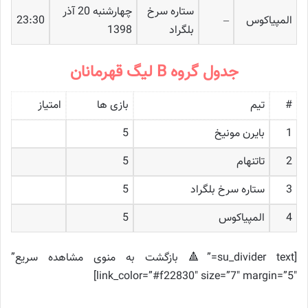
ستاره سرخ
چهارشنبه 20 آذر
المپیاکوس
–
23:30
بلگراد
1398
جدول گروه B لیگ قهرمانان
#
تیم
بازی ها
امتیاز
1
بایرن مونیخ
5
2
تاتنهام
5
3
ستاره سرخ بلگراد
5
4
المپیاکوس
5
[su_divider text=”🔺 بازگشت به منوی مشاهده سریع”
link_color=”#f22830″ size=”7″ margin=”5″]