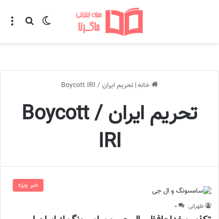
تغییر پوسته
منو
جستجو ب
خانه
|
تحریم ایران / Boycott IRI
تحریم ایران / Boycott
IRI
خبر ویژه
طهرانی
۰