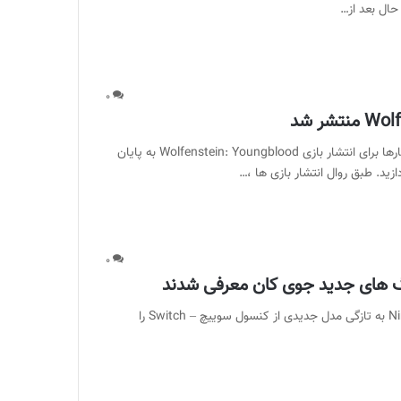
ال بعد از…
۰
نقدها و نمرات بازی Wolfenstein: Youngblood – نهایتا انتظارها برای انتشار بازی Wolfenstein: Youngblood به پایان
زید. طبق روال انتشار بازی ها ،…
۰
نگ‌ های جدید جوی‌ کان معرفی شدند
به گزارش ماگرتا ؛ در روزهای گذشته شرکت نینتندو – Nintendo به تازگی مدل جدیدی از کنسول سوییچ – Switch را