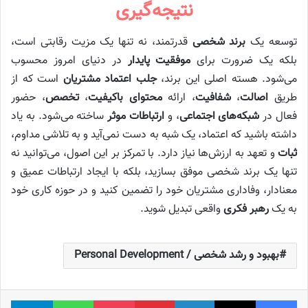
نتیجه‌گیری
توسعه یک
برند شخصی
قدرتمند، نه تنها یک مزیت رقابتی است،
بلکه یک ضرورت برای
موفقیت پایدار
در دنیای امروز محسوب
می‌شود. هسته اصلی این برند،
جلب اعتماد مشتریان
است که از
طریق
اصالت
،
شفافیت
، ارائه
محتوای باکیفیت
،
تخصص
، حضور
فعال در
شبکه‌های اجتماعی
، و
ارتباطات موثر
ساخته می‌شود. به یاد
داشته باشید که اعتماد، یک شبه به دست نمی‌آید و به تلاشی مداوم،
ثبات
و تعهد به ارزش‌ها نیاز دارد. با تمرکز بر این اصول، می‌توانید نه
تنها یک برند شخصی موفق بسازید، بلکه با ایجاد ارتباطات عمیق و
معنادار، وفاداری مشتریان خود را تضمین کنید و در حوزه کاری خود
به یک
رهبر فکری
واقعی تبدیل شوید.
بهبود و رشد شخصی / Personal Development
فیس بوک
X
لینکدین
‫پین‌ترست
پاکت
واتس آپ
تلگر