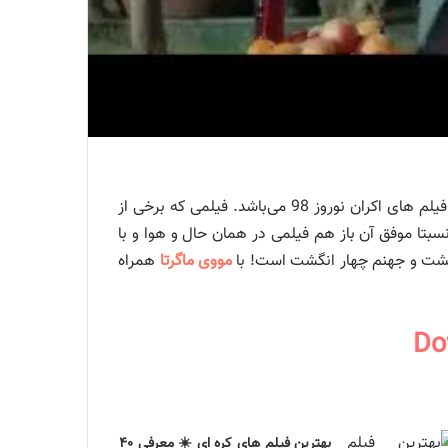
فیلم کمدی چهار انگشت (Four Fingers) فیلمی به کارگردانی و نویسندگی حامد محمدی و تهیه‌کنندگی حمید پنداشته از جمله فیلم های اکران نوروز 98 می‌باشد. فیلمی که برخی از
تا موفق آن باز هم فیلمی در همان حال و هوا و با
 بهشت و جهنم چهار انگشت است! با
مووی ماگرتا
همراه
بهترین فیلم های کره ای ☀️ معرفی ۴۰