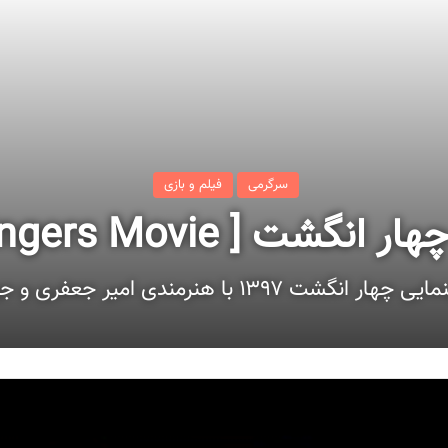
سرگرمی
فیلم و بازی
ت [ Four Fingers Movie ]
نگشت ۱۳۹۷ با هنرمندی امیر جعفری و جواد عزتی