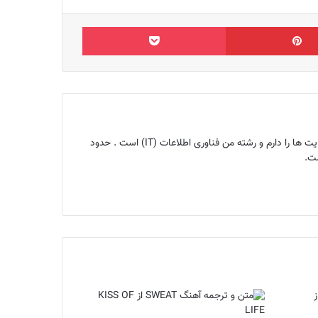
‫پین‌ترست
پاکت
بنیانگذار مجله اینترنتی ماگرتا و متخصص سئو ، کارشناس تولید محتوا ، هم‌چنین ۱۰ سال تجربه سئو ، تحلیل و آنالیز سایت ها را دارم و رشته من فناوری اطلاعات (IT) است . حدود