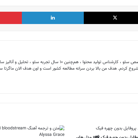
X
لینکدین
فایل بدون چهره فیک 📸+ مدل های