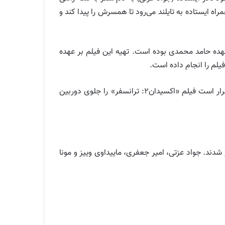
اه ایستاده به تایلند می‌رود تا همسرش را پیدا کند و
عهده حامد محمدی بوده است. تهیه این فیلم بر عهده
لم را انجام داده است.
حامد محمدی پش از این فیلم‌های «فرشته‌ها با هم می‌آیند» و «اکسیدان» را کارگردانی و نویسندگی کرده است. او همچنین قرار است فیلم «اکسیدان۲: ترانسفر» را جلوی دوربین
دند. جواد عزتی، امیر جعفری، ماییداوی وییز و مونا