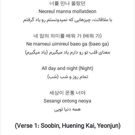
너를 만나 몰랐던
Neoreul manna mollatdeon
با ملاقاتت، چیزهایی که نمیدونستم رو یاد گرفتم
네 맘의 의미를 배워 가 (배워 가)
Ne mameui uimireul baeo ga (baeo ga)
معنای قلب تو رو دارم یاد میگیرم (یاد میگیرم)
All day and night (Night)
تمام روز و شب (شب)
세상이 온통 너야
Sesangi ontong neoya
همه دنیا تویی
(Verse 1: Soobin, Huening Kai, Yeonjun)