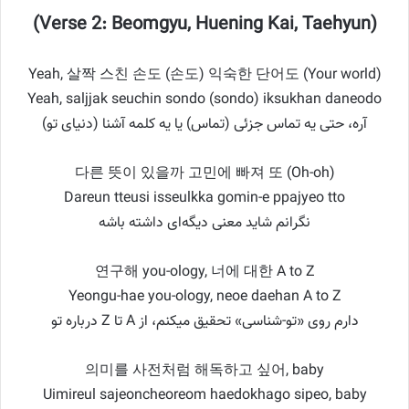
(Verse 2: Beomgyu, Huening Kai, Taehyun)
Yeah, 살짝 스친 손도 (손도) 익숙한 단어도 (Your world)
Yeah, saljjak seuchin sondo (sondo) iksukhan daneodo
آره، حتی یه تماس جزئی (تماس) یا یه کلمه آشنا (دنیای تو)
다른 뜻이 있을까 고민에 빠져 또 (Oh-oh)
Dareun tteusi isseulkka gomin-e ppajyeo tto
نگرانم شاید معنی دیگه‌ای داشته باشه
연구해 you-ology, 너에 대한 A to Z
Yeongu-hae you-ology, neoe daehan A to Z
دارم روی «تو-شناسی» تحقیق میکنم، از A تا Z درباره تو
의미를 사전처럼 해독하고 싶어, baby
Uimireul sajeoncheoreom haedokhago sipeo, baby