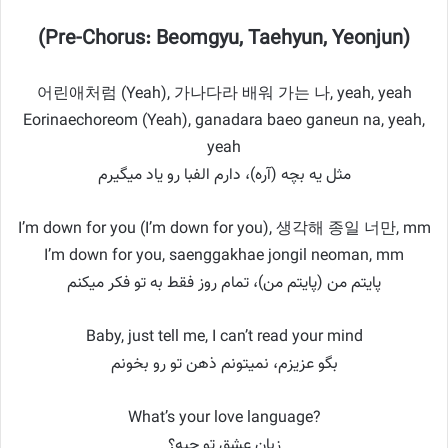
(Pre-Chorus: Beomgyu, Taehyun, Yeonjun)
어린애처럼 (Yeah), 가나다라 배워 가는 나, yeah, yeah
Eorinaechoreom (Yeah), ganadara baeo ganeun na, yeah,
yeah
مثل یه بچه (آره)، دارم الفبا رو یاد میگیرم
I’m down for you (I’m down for you), 생각해 종일 너만, mm
I’m down for you, saenggakhae jongil neoman, mm
پایتم من (پایتم من)، تمام روز فقط به تو فکر میکنم
Baby, just tell me, I can’t read your mind
بگو عزیزم، نمیتونم ذهن تو رو بخونم
What’s your love language?
زبان عشق تو چیه؟