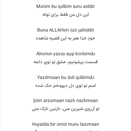
Mənim bu qəlbim sənə aiddir
این دل من فقط برای توئه
Buna ALLAHım özü şahiddir
خودِ خدا هم به این قضیه شاهده
Alnımın yazısı eşqi könlümdə
قسمت پیشونیم، عشق تو توی دلمه
Yazılmısan bu dəli qəlbimdə
اسم تو توی دل دیوونه‌م حک شده
Şirin arzumsan nazlı nazlımsan
تو آرزوی شیرین منی، نازنین نازک منی
Həyatda bir ömür mənə lazımsan