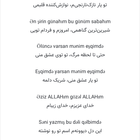
تو یار نازک‌نارنجی‌م، نوازش‌کننده قلبمی
Ən şirin günahım bu günüm sabahım
شیرین‌ترین گناهمی، امروزم و فردام تویی
Ölüncə varsan mənim eşqimdə
حتی تا لحظه مرگ، تو توی عشق منی
Eşqimdə yarsan mənim eşqimdə
تو یار عشق منی، شریک دلمه
Əziz ALLAHım gözəl ALLAHım
خدای عزیزم، خدای زیبام
Səni yazmış bu dəli qəlbimdə
این دل دیوونه‌م اسم تو رو نوشته