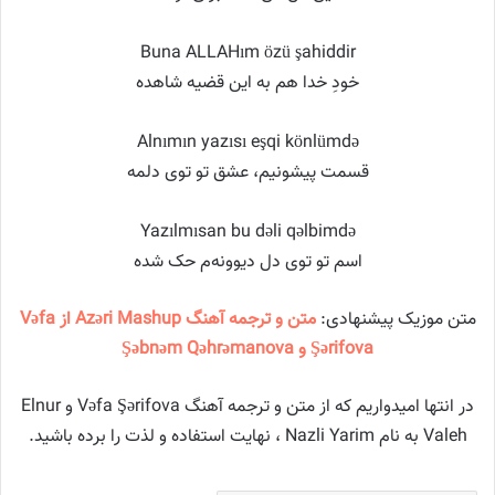
Buna ALLAHım özü şahiddir
خودِ خدا هم به این قضیه شاهده
Alnımın yazısı eşqi könlümdə
قسمت پیشونیم، عشق تو توی دلمه
Yazılmısan bu dəli qəlbimdə
اسم تو توی دل دیوونه‌م حک شده
متن موزیک پیشنهادی:
متن و ترجمه آهنگ Azəri Mashup از Vəfa
Şərifova و Şəbnəm Qəhrəmanova
در انتها امیدواریم که از متن و ترجمه آهنگ Vəfa Şərifova و Elnur
Valeh به نام Nazli Yarim ، نهایت استفاده و لذت را برده باشید.