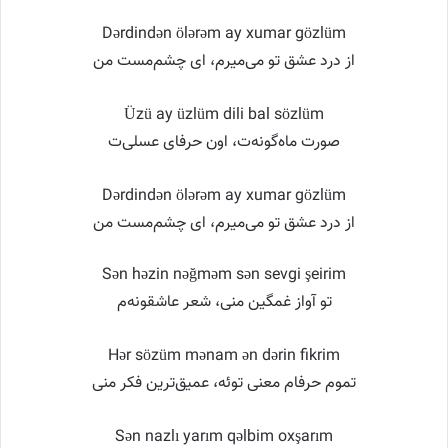
Dərdindən ölərəm ay xumar gözlüm
از درد عشق تو می‌میرم، ای چشم‌مست من
Üzü ay üzlüm dili bal sözlüm
صورت ماه‌گونه‌ت، اون حرفای عسلی‌ت
Dərdindən ölərəm ay xumar gözlüm
از درد عشق تو می‌میرم، ای چشم‌مست من
Sən həzin nəğməm sən sevgi şeirim
تو آواز غمگین منی، شعر عاشقونه‌م
Hər sözüm mənam ən dərin fikrim
تموم حرفام معنی توئه، عمیق‌ترین فکر منی
Sən nazlı yarım qəlbim oxşarım