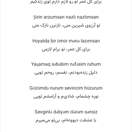
برای کل عمر تو رو لازم دارم توی زندگیم
Şirin arzumsan nazlı nazlımsan
تو آرزوی شیرین منی، نازنین نازک منی
Həyatda bir ömür mənə lazımsan
برای کل عمر، تو برام لازمی
Yaşamaq səbəbim nəfəsim ruhum
دلیل زنده‌بودنم، نفسم، روحم تویی
Gözümdə nurum sevincim hüzurum
نوره چشمام، شادی‌م و آرامشم تویی
Sevginlə dəliyəm ölərəm sənsiz
با عشقت دیوونه‌ام، بی‌تو می‌میرم