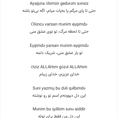
Ayağına ölümün gedərəm sənsiz
حتی تا پای مرگم پا به‌پات میام، اگه بی‌تو باشه
Ölüncə varsan mənim eşqimdə
حتی تا لحظه مرگ، تو توی عشق منی
Eşqimdə yarsan mənim eşqimdə
تو یار عشق منی، شریک دلمه
Əziz ALLAHım gözəl ALLAHım
خدای عزیزم، خدای زیبام
Səni yazmış bu dəli qəlbimdə
این دل دیوونه‌م اسم تو رو نوشته
Mənim bu qəlbim sənə aiddir
این دل من فقط برای توئه