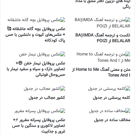
ایده های تزیین دفتر مشق با مداد
رنگی
عکس پروفایل بچه گانه عاشقانه 🥰
+ عکس‌های کیوت و دلنشین با حس
تکست و ترجمه آهنگ BAŞIMDA
پاک کودکانه
BELALAR از POIZI
عکس پروفایل نیمار خفن 😎+
تصاویر دارک و سیاه و سفید نیمار با
متن و معنی آهنگ Home to Me از
حس‌وحال فوتبالی
Tones And I
کلمه پرسشی در جدول
کشور عجائب در جدول
مخالف ساده در جدول
عکس پروفایل پسرانه مغرور ⚡+
تصاویر لاکچری و سنگین با حس
غرور و جذابیت