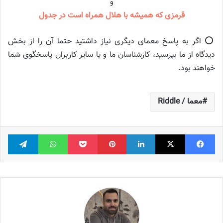
و
قرمزی که همیشه با هلال همراه است در جدول
⭕️ اگر به پاسخ معمای دیگری نیاز داشتید حتما آن را از بخش
دیدگاه از ما بپرسید، کارشناسان ما و یا سایر کاربران پاسخگوی شما
خواهند بود.
معما / Riddle
فیس بوک
X
لینکدین
‫پین‌ترست
پاکت
واتس آپ
تلگر