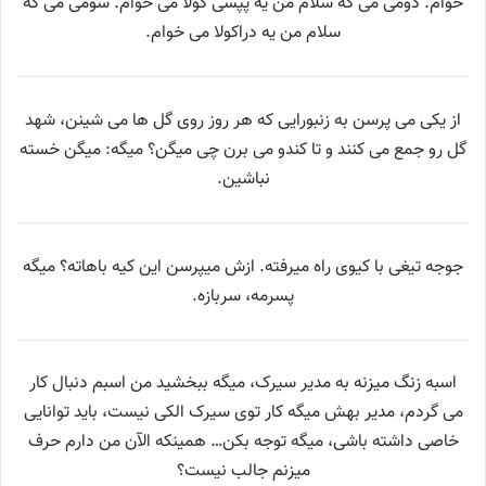
خوام. دومی می گه سلام من یه پپسی کولا می خوام. سومی می گه
سلام من یه دراکولا می خوام.
از یکی می پرسن به زنبورایی که هر روز روی گل ها می شینن، شهد
گل رو جمع می کنند و تا کندو می برن چی میگن؟ میگه: میگن خسته
نباشین.
جوجه تیغی با کیوی راه میرفته. ازش میپرسن این کیه باهاته؟ میگه
پسرمه، سربازه.
اسبه زنگ میزنه به مدیر سیرک، میگه ببخشید من اسبم دنبال کار
می گردم، مدیر بهش میگه کار توی سیرک الکی نیست، باید توانایی
خاصی داشته باشی، میگه توجه بکن… همینکه الآن من دارم حرف
میزنم جالب نیست؟