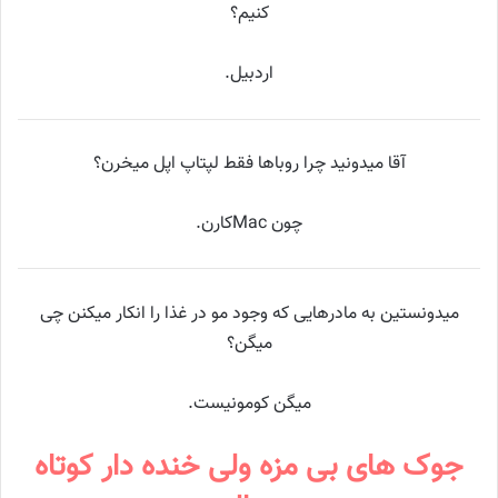
کنیم؟
اردبیل.
‏آقا میدونید چرا روباها فقط لپتاپ اپل میخرن؟
چون Macکارن.
میدونستین به مادرهایی که وجود مو در غذا را انکار میکنن چی
میگن؟
میگن کومونیست.
جوک های بی مزه ولی خنده دار کوتاه