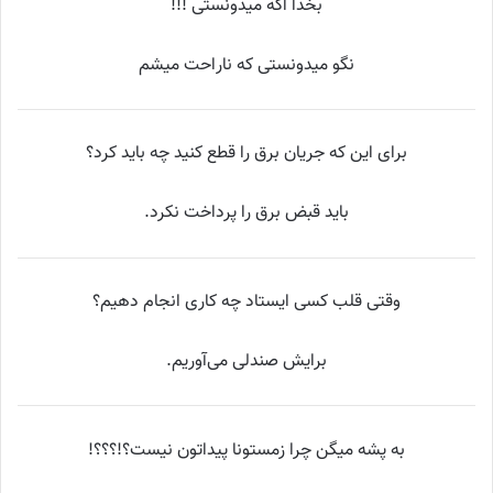
ﺑﺨﺪﺍ ﺍﮔﻪ ﻣﯿﺪﻭنستی !!!
ﻧﮕﻮ ﻣﻴﺪﻭنستی ﮐﻪ ﻧﺎﺭﺍﺣﺖ ﻣﻴﺸﻢ
برای این که جریان برق را قطع کنید چه باید کرد؟
باید قبض برق را پرداخت نکرد.
وقتی قلب کسی ایستاد چه کاری انجام دهیم؟
برایش صندلی می‌آوریم.
به پشه ميگن چرا زمستونا پيداتون نيست؟!؟؟؟!