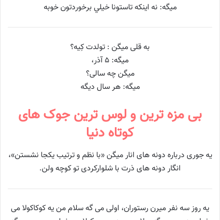
ميگه: نه اينکه تاستونا خيلي برخوردتون خوبه
به قلی میگن : تولدت کِیه؟
میگه: ۵ آذر،
میگن چه سالی؟
میگه: هر سال دیگه
بی مزه ترین و لوس ترین جوک های
کوتاه دنیا
یه جوری درباره دونه های انار میگن «با نظم و ترتیب یکجا نشستن»،
انگار دونه های ذرت با شلوارکردی تو کوچه ولن.
یه روز سه نفر میرن رستوران، اولی می گه سلام من یه کوکاکولا می