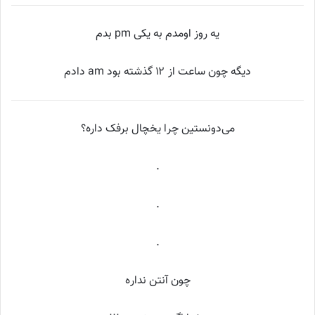
یه روز اومدم به یکی pm بدم
دیگه چون ساعت از ۱۲ گذشته بود am دادم
می‌دﻭﻧﺴﺘﻴﻦ ﭼﺮﺍ ﻳﺨﭽﺎﻝ ﺑﺮﻓﮏ داره؟
.
.
.
ﭼﻮﻥ ﺁﻧﺘﻦ ﻧﺪﺍﺭﻩ