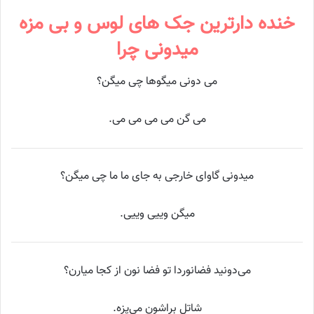
خنده دارترین جک های لوس و بی مزه
میدونی چرا
می دونی میگوها چی میگن؟
می گن می می می می.
میدونی گاوای خارجی به جای ما ما چی میگن؟
میگن وییی وییی.
می‌دونید فضانوردا تو فضا نون از کجا میارن؟
شاتل براشون می‌پزه.