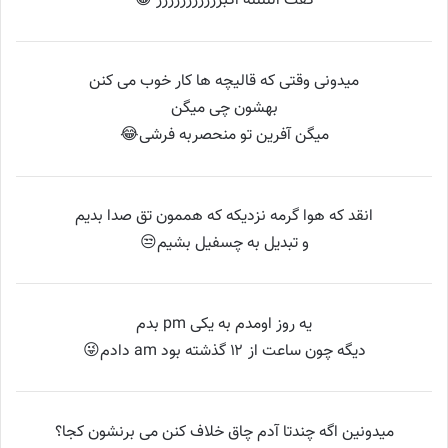
گفت اللللله اکبررررررررررر 😁
میدونی وقتی که قالیچه ها کار خوب می کنن
بهشون چی میگن
میگن آفرین تو منحصربه فرشی😂
انقد که هوا گرمه نزدیکه که هممون تق صدا بدیم
و تبدیل به چسفیل بشیم😒
یه روز اومدم به یکی pm بدم
دیگه چون ساعت از ۱۲ گذشته بود am دادم😜
میدونین اگه چندتا آدم چاق خلاف کنن می برنشون کجا؟