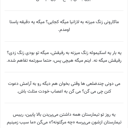
ماکارونی زنگ میزنه به لازانیا میگه کجایی؟ میگه یه دقیقه پاستا
اومدم.
یه بار یه اسکیموئه زنگ میزنه به رفیقش، میگه تو بودی زنگ زدی؟
رفیقش میگه نه. اینم میگه هیچی پس، حتما سورتمه تفاهم شده.
می دونی چندضلعی ها وقتی بخوان هم دیگه رو به آرامش دعوت
کنن چی می گن؟ می گن به اعصاب خودت مثلث باش.
یه روز تو تیمارستان همه داشتن می‌پریدن بالا پایین، رییس
تیمارستان ازشون می‌پرسه «چه مرگتونه؟» می‌گن «ما سیب زمینیم