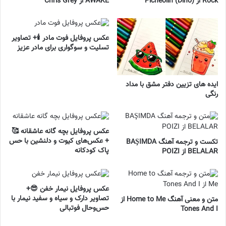
Rock از Picheolin (Dino)
AWAKE از Chris Grey
عکس پروفایل فوت مادر 🕯️+ تصاویر
تسلیت و سوگواری برای مادر عزیز
ایده های تزیین دفتر مشق با مداد
رنگی
عکس پروفایل بچه گانه عاشقانه 🥰
+ عکس‌های کیوت و دلنشین با حس
تکست و ترجمه آهنگ BAŞIMDA
پاک کودکانه
BELALAR از POIZI
عکس پروفایل نیمار خفن 😎+
تصاویر دارک و سیاه و سفید نیمار با
متن و معنی آهنگ Home to Me از
حس‌وحال فوتبالی
Tones And I