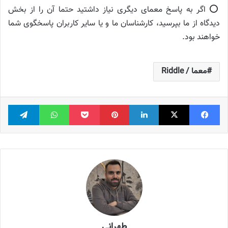
⭕️ اگر به پاسخ معمای دیگری نیاز داشتید حتما آن را از بخش
دیدگاه از ما بپرسید، کارشناسان ما و یا سایر کاربران پاسخگوی شما
خواهند بود.
معما / Riddle
فیس بوک
X
لینکدین
‫پین‌ترست
پاکت
واتس آپ
تلگر
طهرانی