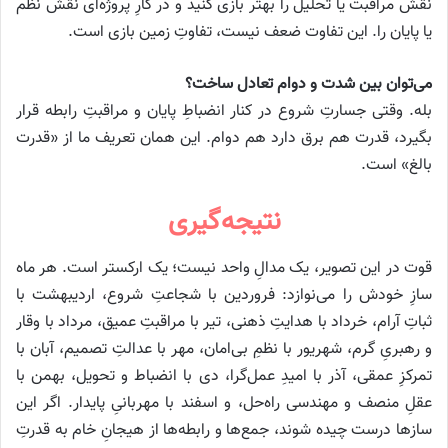
نقش مراقبت یا تحلیل را بهتر بازی کنید و در کارِ پروژه‌ای نقش نظم
یا پایان را. این تفاوت ضعف نیست، تفاوتِ زمین بازی است.
می‌توان بین شدت و دوام تعادل ساخت؟
بله. وقتی جسارتِ شروع در کنار انضباطِ پایان و مراقبتِ رابطه قرار
بگیرد، قدرت هم برق دارد هم دوام. این همان تعریف ما از «قدرت
بالغ» است.
نتیجه‌گیری
قوت در این تصویر، یک مدالِ واحد نیست؛ یک ارکستر است. هر ماه
سازِ خودش را می‌نوازد: فروردین با شجاعتِ شروع، اردیبهشت با
ثباتِ آرام، خرداد با هدایتِ ذهنی، تیر با مراقبتِ عمیق، مرداد با وقار
و رهبریِ گرم، شهریور با نظمِ بی‌امان، مهر با عدالتِ تصمیم، آبان با
تمرکزِ عمقی، آذر با امیدِ عمل‌گرا، دی با انضباط و تحویل، بهمن با
عقلِ منصف و مهندسی راه‌حل، و اسفند با مهربانیِ پایدار. اگر این
سازها درست چیده شوند، جمع‌ها و رابطه‌ها از هیجانِ خام به قدرتِ