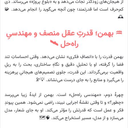
از هیجان‌های زودگذر نجات می‌دهد و به «بلوغ پروژه» می‌رساند. دی
کم‌حرف است اما قدرتمند؛ چون آنچه می‌گوید را انجام می‌دهد. 🧩
🕰️
♒ بهمن؛ قدرتِ عقل منصف و مهندسیِ
راه‌حل 🛰️
بهمن قدرت را با «انصافِ فکری» نشان می‌دهد. وقتی احساساتِ تند
فضا را گرفته، او با تحلیلِ دقیق و نگاهِ ساختاری، بحث را به ریلِ
واقعیت برمی‌گرداند. این قدرت، جلوی تصمیم‌های هیجانیِ پرهزینه
را می‌گیرد و منابع را به جای درست می‌نشاند. 💡🔭
چهرهٔ دوم، «مهندسی راه‌حل» است. بهمن از ایدهٔ زیبا می‌پرسد
«چطور؟» و تا وقتی نقشهٔ اجرایی نبیند، راضی نمی‌شود. همین پیوندِ
فکر و عمل است که قدرتش را مؤثر می‌کند. او به جای شعار، مدل
می‌سازد و از مدل، مسیر استخراج می‌کند. 🧠🗺️