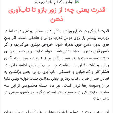
قدرت یعنی چه؛ از زور بازو تا تاب‌آوری
ذهن
قدرت فیزیکی در دنیای ورزش و کارِ بدنی معنای روشنی دارد، اما در
روزمره، بیشترِ بار روی دوشِ قدرتِ روانی و عاطفی است. اگر بدنِ
قوی بدون ذهنِ قوی همراه شود، خروجی بهتری می‌گیریم، و اگر
ذهنِ قوی بدون انضباط بدنی باشد، دوام ندارد. برای همین در این
نقشه، سه ساحت را کنار هم می‌گذاریم: استقامت جسمی، تاب‌آوری
روانی و ثبات رفتاری. استقامت جسمی یعنی توانِ ادامه دادن در
فشارِ کار و کم‌خوابی و خستگی. تاب‌آوری روانی یعنی برگشتن به
تعادل بعد از ضربه. ثبات رفتاری یعنی «ماندن پشت قول» وقتی فضا
پر از وسوسهٔ رها کردن است. هر ماه، بستهٔ مخصوصی از این سه
ساحت دارد؛ یکی در جسم جلوتر است، دیگری در ذهن، سومی در
نظم. 🧩⚖️
این سه ساحت در عمل، با شاخص‌هایی مثل کنترل هیجان، توانِ