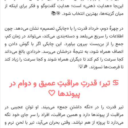
این‌جا «هدایت ذهنی» است؛ هدایتِ گفت‌وگو و فکر برای اینکه از
میان گزینه‌ها، بهترین انتخاب شود. 🎯📚
در چهرهٔ دوم، خرداد قدرت را با «چابکیِ تصمیم» نشان می‌دهد. چون
اطلاعات را سریع می‌بلعد و دسته‌بندی می‌کند، می‌تواند در زمان کم،
جمع را از بن‌بست بیرون بیاورد. این چابکی اگر با گوش دادن و
انصاف همراه شود، به نتیجهٔ درخشان می‌رسد. خردادیِ بالغ می‌داند
کجا سرعت را کم کند تا دیگران همراه شوند و کجا سرعت را زیاد کند
تا فرصت‌ها نسوزند. 🔎💡
♋ تیر؛ قدرتِ مراقبتِ عمیق و دوام در
پیوندها 🤍
تیر قدرت را در «نگه داشتنِ جمع» می‌بیند. او توانِ عجیبی در
مراقبت از پیوندها دارد و همین مراقبت، افراد را سرِ جای خود نگه
می‌دارد تا پروژه از هم نپاشد. وقتی بحران می‌آید، تیر با لحنِ نرم و