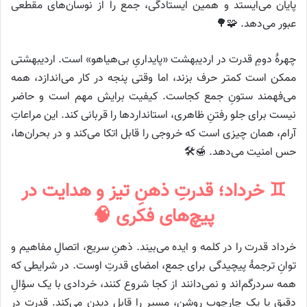
پایان می‌ایستد و همین ایستادگی، جمع را از نوسان‌های مقطعی
عبور می‌دهد. 🧩🌳
چهرهٔ دومِ قدرت در اردیبهشت «پایداریِ بی‌هیاهو» است. اردیبهشتی
ممکن است کمتر حرف بزند، اما وقتی پنجه در کار می‌اندازد، همه
می‌فهمند ستونِ جمع کجاست. کیفیت برایش مهم است و حاضر
نیست برای جلو رفتنِ ظاهری، استانداردها را قربانی کند. این مراعاتِ
آرام، همان چیزی است که خروجی را قابل اتکا می‌کند و در بحران‌ها،
حس امنیت می‌دهد. 🍯🛠️
♊ خرداد؛ قدرتِ ذهنِ تیز و هدایت در
پیچ‌های فکری 🧠
خرداد قدرت را در کلمه و ایده می‌بیند. ذهنِ سریع، اتصالِ مفاهیم و
توانِ ترجمهٔ پیچیدگی برای جمع، امضای قدرتِ اوست. در شرایطی که
همه سردرگم‌اند و نمی‌دانند از کجا شروع کنند، خردادی با یک سؤالِ
دقیق یا یک چارچوب روشن، مسیر را قابل دیدن می‌کند. قدرت در