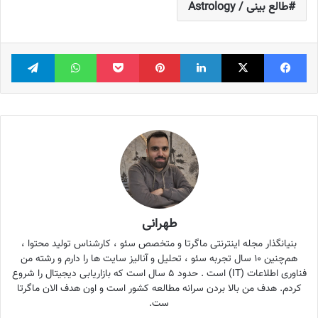
طالع بینی / Astrology
فیس بوک
X
لینکدین
‫پین‌ترست
پاکت
واتس آپ
تلگر
طهرانی
بنیانگذار مجله اینترنتی ماگرتا و متخصص سئو ، کارشناس تولید محتوا ،
هم‌چنین ۱۰ سال تجربه سئو ، تحلیل و آنالیز سایت ها را دارم و رشته من
فناوری اطلاعات (IT) است . حدود ۵ سال است که بازاریابی دیجیتال را شروع
کردم. هدف من بالا بردن سرانه مطالعه کشور است و اون هدف الان ماگرتا
ست.