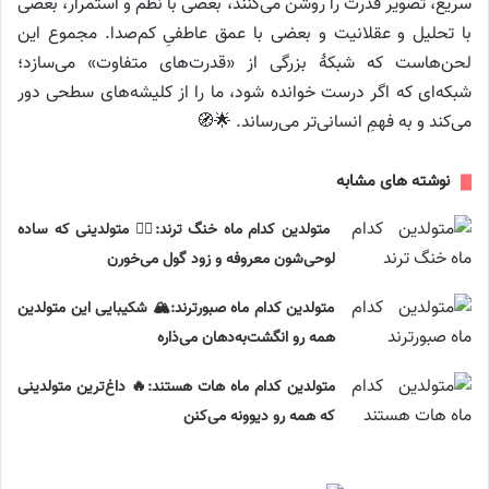
سریع، تصویر قدرت را روشن می‌کنند، بعضی با نظم و استمرار، بعضی
با تحلیل و عقلانیت و بعضی با عمق عاطفیِ کم‌صدا. مجموع این
لحن‌هاست که شبکهٔ بزرگی از «قدرت‌های متفاوت» می‌سازد؛
شبکه‌ای که اگر درست خوانده شود، ما را از کلیشه‌های سطحی دور
می‌کند و به فهمِ انسانی‌تر می‌رساند. 🌟🧭
نوشته های مشابه
متولدین کدام ماه خنگ ترند:🤦‍♂️ متولدینی که ساده‌
لوحی‌شون معروفه و زود گول می‌خورن
متولدین کدام ماه صبورترند:🏔️ شکیبایی این متولدین
همه رو انگشت‌به‌دهان می‌ذاره
متولدین کدام ماه هات هستند:🔥 داغ‌ترین متولدینی
که همه رو دیوونه می‌کنن