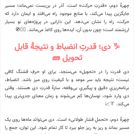
چهرهٔ دوم، «قدرتِ حرکت» است. آذر در بن‌بست نمی‌ماند؛ مسیر
جایگزین پیدا می‌کند، با منابع موجود راه می‌افتد و ایمان دارد که
حرکت، راه را نشان می‌دهد. این دارایی در پروژه‌های نو بسیار
ارزشمند است؛ چون بدون آن، ایده‌ها روی کاغذ می‌مانند. 🚶‍♂️🧭
♑ دی؛ قدرتِ انضباط و نتیجهٔ قابل
تحویل 🧱
دی قدرت را در «تحویل» می‌سنجد. برای او حرفِ قشنگ کافی
نیست؛ نتیجه باید سر موعد و با کیفیت روی میز باشد. انضباط،
برنامه‌ریزیِ دقیق و پیگیریِ بی‌وقفه، سازهٔ قدرتِ دی هستند. وقتی
دی وارد شود، نوسان‌ها کم می‌شوند و زمان معنای جدی‌تری پیدا
می‌کند. 👔📈
چهرهٔ دوم، «تحملِ فشارِ طولانی» است. دی می‌تواند ماه‌ها روی یک
مسیر بماند و ریز به ریز جلو ببرد تا کار تمام شود. این توان، جمع را