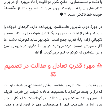
با دقت و مستندسازی، امکانِ تکرارِ موفقیت را بالا می‌برد. او در برابر
شتاب‌های بی‌پایه می‌ایستد چون می‌داند «سریعِ بد» از «آهستهٔ
خوب» خطرناک‌تر است. 🧾🛡️
در چهرهٔ دوم، شهریور «استقامتِ ریزبینانه» دارد. گره‌های کوچک را
می‌بیند و قبل از اینکه به بحران بزرگ تبدیل شوند، حل می‌کند. همین
نگهبانیِ آرام، پایهٔ قدرتِ جمع است. شهریور شاید کم‌حرف باشد، اما
آثار حضورش همه‌جا دیده می‌شود؛ در برنامهٔ دقیق، در خروجی تمیز
و در اعتمادی که کم‌کم به تیم برمی‌گردد. 🧠🧰
♎ مهر؛ قدرتِ تعادل و عدالت در تصمیم
⚖️
مهر قدرت را با «تعادل» می‌شناسد. وقتی کفه‌ها کج می‌شوند، اوست
که تراز را وسط می‌گذارد تا تصمیم‌ها عادلانه شوند. این قدرت، ظریف
اما تعیین‌کننده است؛ چون بی‌عدالتی در کوتاه‌مدت شاید کار را جلو
ببرد، اما در بلندمدت تیم را می‌فرساید. مهر با لحن آرام و ذهنِ