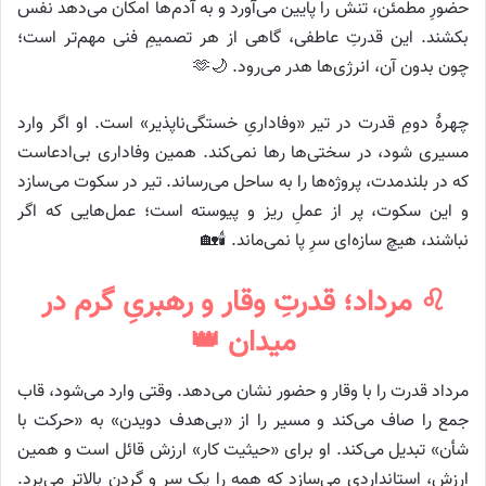
حضورِ مطمئن، تنش را پایین می‌آورد و به آدم‌ها امکان می‌دهد نفس
بکشند. این قدرتِ عاطفی، گاهی از هر تصمیمِ فنی مهم‌تر است؛
چون بدون آن، انرژی‌ها هدر می‌رود. 🌙🫶
چهرهٔ دومِ قدرت در تیر «وفاداریِ خستگی‌ناپذیر» است. او اگر وارد
مسیری شود، در سختی‌ها رها نمی‌کند. همین وفاداری بی‌ادعاست
که در بلندمدت، پروژه‌ها را به ساحل می‌رساند. تیر در سکوت می‌سازد
و این سکوت، پر از عملِ ریز و پیوسته است؛ عمل‌هایی که اگر
نباشند، هیچ سازه‌ای سرِ پا نمی‌ماند. 🕯️🏡
♌ مرداد؛ قدرتِ وقار و رهبریِ گرم در
میدان 👑
مرداد قدرت را با وقار و حضور نشان می‌دهد. وقتی وارد می‌شود، قاب
جمع را صاف می‌کند و مسیر را از «بی‌هدف دویدن» به «حرکت با
شأن» تبدیل می‌کند. او برای «حیثیت کار» ارزش قائل است و همین
ارزش، استانداردی می‌سازد که همه را یک سر و گردن بالاتر می‌برد.