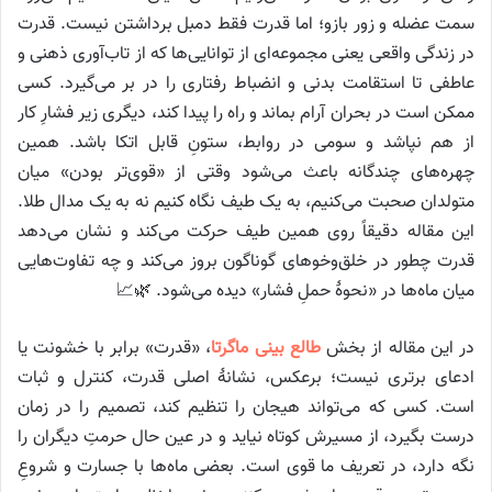
سمت عضله و زور بازو؛ اما قدرت فقط دمبل برداشتن نیست. قدرت
در زندگی واقعی یعنی مجموعه‌ای از توانایی‌ها که از تاب‌آوری ذهنی و
عاطفی تا استقامت بدنی و انضباط رفتاری را در بر می‌گیرد. کسی
ممکن است در بحران آرام بماند و راه را پیدا کند، دیگری زیر فشارِ کار
از هم نپاشد و سومی در روابط، ستونِ قابل اتکا باشد. همین
چهره‌های چندگانه باعث می‌شود وقتی از «قوی‌تر بودن» میان
متولدان صحبت می‌کنیم، به یک طیف نگاه کنیم نه به یک مدال طلا.
این مقاله دقیقاً روی همین طیف حرکت می‌کند و نشان می‌دهد
قدرت چطور در خلق‌وخوهای گوناگون بروز می‌کند و چه تفاوت‌هایی
میان ماه‌ها در «نحوهٔ حملِ فشار» دیده می‌شود. 🌿📈
در این مقاله از بخش
طالع بینی ماگرتا
، «قدرت» برابر با خشونت یا
ادعای برتری نیست؛ برعکس، نشانهٔ اصلی قدرت، کنترل و ثبات
است. کسی که می‌تواند هیجان را تنظیم کند، تصمیم را در زمان
درست بگیرد، از مسیرش کوتاه نیاید و در عین حال حرمتِ دیگران را
نگه دارد، در تعریف ما قوی است. بعضی ماه‌ها با جسارت و شروعِ