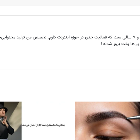
هم‌بنیانگذار ماگرتا ، عاشق دنیای وب و ۷ سالی ست که فعالیت جدی در حوزه اینترنت دارم. تخصص م
ی‌ها وقت بروز شدنه !