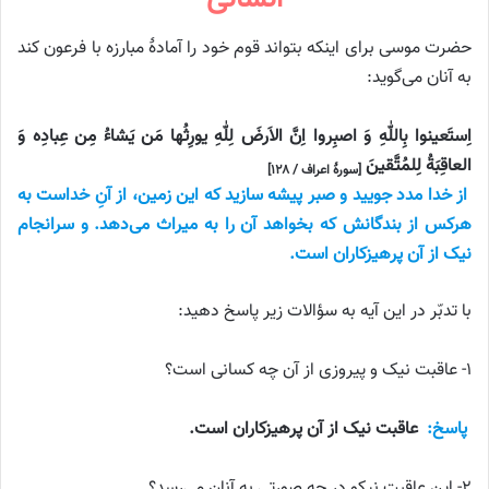
حضرت موسی برای اینکه بتواند قوم خود را آمادهٔ مبارزه با فرعون کند
به آنان می‌گوید:
اِستَعینوا بِاللّٰهِ وَ اصبِروا اِنَّ الاَرضَ لِلّٰهِ یورِثُها مَن یَشاءُ مِن عِبادِه وَ
العاقِبَةُ لِلمُتَّقینَ
[سورهٔ اعراف / ۱۲۸]
از خدا مدد جویید و صبر پیشه سازید که این زمین، از آنِ خداست به
هرکس از بندگانش که بخواهد آن را به میراث می‌دهد. و سرانجام
نیک از آن پرهیزکاران است.
با تدبّر در این آیه به سؤالات زیر پاسخ دهید:
۱- عاقبت نیک و پیروزی از آن چه کسانی است؟
پاسخ:
عاقبت نیک از آن پرهیزکاران است.
۲- این عاقبت نیکو در چه صورتی به آنان می‌رسد؟