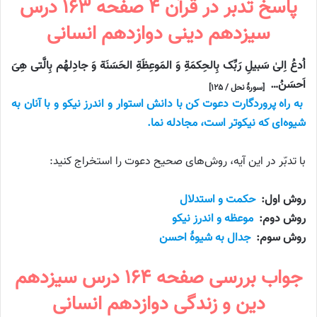
پاسخ تدبر در قرآن ۴ صفحه ۱۶۳ درس
سیزدهم دینی دوازدهم انسانی
اُدعُ اِلیٰ سَبیلِ رَبِّک بِالحِکمَةِ وَ المَوعِظَةِ الحَسَنَة وَ جادِلهُم بِالَّتی هِیَ
اَحسَنُ…
[سورهٔ نحل / ۱۲۵]
به راه پروردگارت دعوت کن با دانش استوار و اندرز نیکو و با آنان به
شیوه‌ای که نیکوتر است، مجادله نما.
با تدبّر در این آیه، روش‌های صحیح دعوت را استخراج کنید:
روش اول:
حکمت و استدلال
روش دوم:
موعظه و اندرز نیکو
روش سوم:
جدال به شیوهٔ احسن
جواب بررسی صفحه ۱۶۴ درس سیزدهم
دین و زندگی دوازدهم انسانی