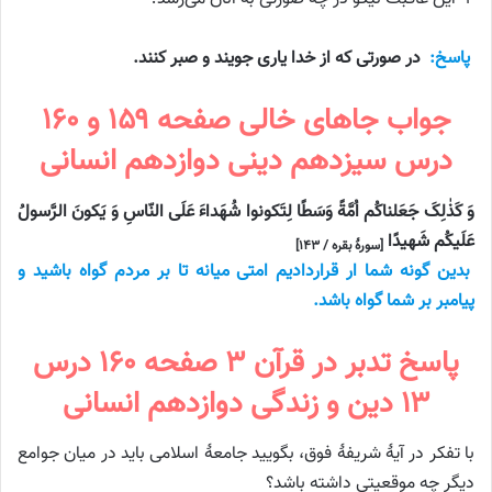
پاسخ:
در صورتی که از خدا یاری جویند و صبر کنند.
جواب جاهای خالی صفحه ۱۵۹ و ۱۶۰
درس سیزدهم دینی دوازدهم انسانی
وَ کَذٰلِکَ جَعَلناکُم اُمَّةً وَسَطًا لِتَکونوا شُهَداءَ عَلَی النّاسِ وَ یَکونَ الرَّسولُ
عَلَیکُم شَهیدًا
[سورهٔ بقره / ۱۴۳]
بدین گونه شما ار قراردادیم امتی میانه تا بر مردم گواه باشید و
پیامبر بر شما گواه باشد.
پاسخ تدبر در قرآن ۳ صفحه ۱۶۰ درس
۱۳ دین و زندگی دوازدهم انسانی
با تفکر در آیهٔ شریفهٔ فوق، بگویید جامعهٔ اسلامی باید در میان جوامع
دیگر چه موقعیتی داشته باشد؟