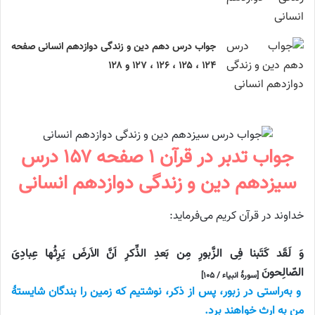
جواب درس دهم دین و زندگی دوازدهم انسانی صفحه
۱۲۴ ، ۱۲۵ ، ۱۲۶ ، ۱۲۷ و ۱۲۸
جواب تدبر در قرآن ۱ صفحه ۱۵۷ درس
سیزدهم دین و زندگی دوازدهم انسانی
خداوند در قرآن کریم می‌فرماید:
وَ لَقَد کَتَبنا فِی الزَّبورِ مِن بَعدِ الذِّکرِ اَنَّ الاَرضَ یَرِثُها عِبادِیَ
الصّالِحونَ
[سورهٔ انبیاء / ۱۰۵]
و به‌راستی در زبور، پس از ذکر، نوشتیم که زمین را بندگان شایستهٔ
من به ارث خواهند برد.