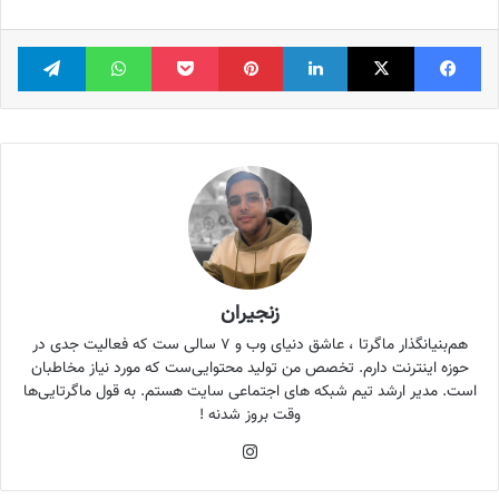
فیس بوک
X
لینکدین
‫پین‌ترست
پاکت
واتس آپ
تلگر
زنجیران
هم‌بنیانگذار ماگرتا ، عاشق دنیای وب و ۷ سالی ست که فعالیت جدی در
حوزه اینترنت دارم. تخصص من تولید محتوایی‌ست که مورد نیاز مخاطبان
است. مدیر ارشد تیم شبکه های اجتماعی سایت هستم. به قول ماگرتایی‌ها
وقت بروز شدنه !
اینستاگرام