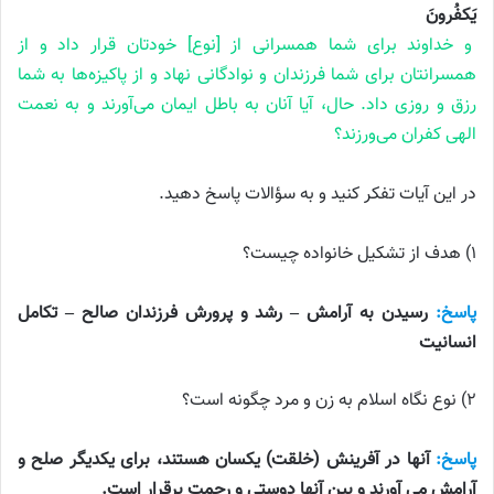
یَکفُرونَ
و خداوند برای شما همسرانی از [نوع] خودتان قرار داد و از
همسرانتان برای شما فرزندان و نوادگانی نهاد و از پاکیز‌ه‌ها به شما
رزق و روزی داد. حال، آیا آنان به باطل ایمان می‌آورند و به نعمت
الهی کفران می‌ورزند؟
در این آیات تفکر کنید و به سؤالات پاسخ دهید.
۱) هدف از تشکیل خانواده چیست؟
پاسخ:
رسیدن به آرامش – رشد و پرورش فرزندان صالح – تکامل
انسانیت
۲) نوع نگاه اسلام به زن و مرد چگونه است؟
پاسخ:
آنها در آفرینش (خلقت) یکسان هستند، برای یکدیگر صلح و
آرامش می آورند و بین آنها دوستی و رحمت برقرار است.