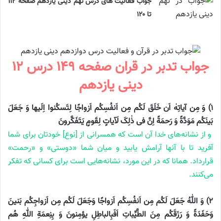
جواب فعالیت های درس نهم دینی یازدهم صفحه ۱۱۲
تا ۱۲۰
جواب تدبر در قران صفحه ۱۴۹ درس ۱۲
دینی یازدهم
۱) وَ مِن آیاتِهٰ اَن خَلَقَ لَکُم مِن اَنفُسِکُم اَزواجًا لِتَسکُنوا اِلَیها وَ جَعَلَ
بَینَکُم مَوَدَّةً وَ رَحمَةً اِنَّ فی ذٰلِکَ لَآیاتٍ لِقَومٍ یَتَفَکَّرونَ
و از نشانه‌های خدا آن است که همسرانی از [نوع] خودتان برای شما
آفرید تا با آنها آرامش یابید و میان شما «دوستی» و «رحمت»
قرارداد. همانا که در این مورد، نشانه‌هایی است برای کسانی که تفکر
می‌کنند.
۲) وَ اللّٰهُ جَعَلَ لَکُم مِن اَنفُسِکُم اَزواجًا وَجَعَلَ لَکُم مِن اَزواجِکُم بَنینَ
وَحَفَدَةً وَ رَزَقَکُم مِنَ الطَّیِّباتِ اَفَبِالباطِلِ یؤمِنونَ وَ بِنِعمَةِ اللّٰهِ هُم