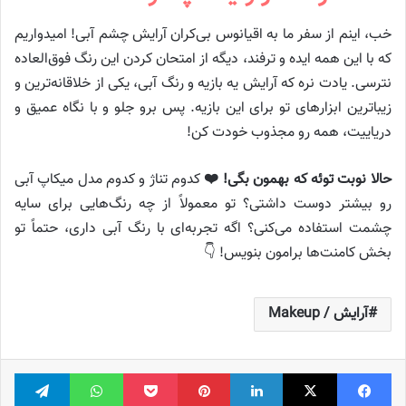
خب، اینم از سفر ما به اقیانوس بی‌کران آرایش چشم آبی! امیدواریم
که با این همه ایده و ترفند، دیگه از امتحان کردن این رنگ فوق‌العاده
نترسی. یادت نره که آرایش یه بازیه و رنگ آبی، یکی از خلاقانه‌ترین و
زیباترین ابزارهای تو برای این بازیه. پس برو جلو و با نگاه عمیق و
دریاییت، همه رو مجذوب خودت کن!
حالا نوبت توئه که بهمون بگی! ❤️
کدوم تناژ و کدوم مدل میکاپ آبی
رو بیشتر دوست داشتی؟ تو معمولاً از چه رنگ‌هایی برای سایه
چشمت استفاده می‌کنی؟ اگه تجربه‌ای با رنگ آبی داری، حتماً تو
بخش کامنت‌ها برامون بنویس! 👇
آرایش / Makeup
فیس بوک
X
لینکدین
‫پین‌ترست
پاکت
واتس آپ
تلگر