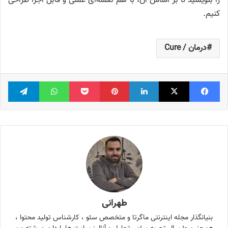
را بنویسید تا بر اساس آن، با هم نقشه‌ای عملی و قابل اجرا طراحی
کنیم.
درمان / Cure
فیس بوک
X
لینکدین
‫پین‌ترست
پاکت
واتس آپ
تلگر
طهرانی
بنیانگذار مجله اینترنتی ماگرتا و متخصص سئو ، کارشناس تولید محتوا ،