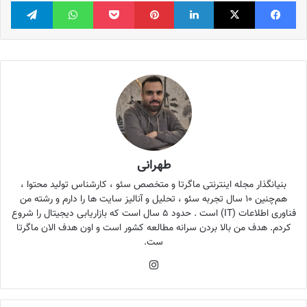
فیس بوک
X
لینکدین
‫پین‌ترست
پاکت
واتس آپ
تلگر
طهرانی
بنیانگذار مجله اینترنتی ماگرتا و متخصص سئو ، کارشناس تولید محتوا ،
هم‌چنین ۱۰ سال تجربه سئو ، تحلیل و آنالیز سایت ها را دارم و رشته من
فناوری اطلاعات (IT) است . حدود ۵ سال است که بازاریابی دیجیتال را شروع
کردم. هدف من بالا بردن سرانه مطالعه کشور است و اون هدف الان ماگرتا
ست.
اینستاگرام