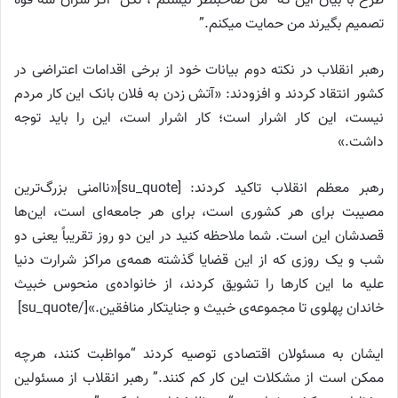
طرح با بیان این که “من صاحبنظر نیستم”، لکن “اگر سران سه قوه
تصمیم بگیرند من حمایت میکنم.”
رهبر انقلاب در نکته دوم بیانات خود از برخی اقدامات اعتراضی در
کشور انتقاد کردند و افزودند: «آتش زدن به فلان بانک این کار مردم
نیست، این کار اشرار است؛ کار اشرار است، این را باید توجه
داشت.»
رهبر معظم انقلاب تاکید کردند: [su_quote]«ناامنی بزرگ‌ترین
مصیبت برای هر کشوری است، برای هر جامعه‌ای است، این‌ها
قصدشان این است. شما ملاحظه کنید در این دو روز تقریباً یعنی دو
شب و یک روزی که از این قضایا گذشته همه‌ی مراکز شرارت دنیا
علیه ما این کار‌ها را تشویق کردند، از خانواده‌ی منحوس خبیث
خاندان پهلوی تا مجموعه‌ی خبیث و جنایتکار منافقین.»[/su_quote]
ایشان به مسئولان اقتصادی توصیه کردند “مواظبت کنند، هرچه
ممکن است از مشکلات این کار کم کنند.” رهبر انقلاب از مسئولین