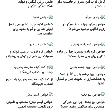
کامل فواید این سبزی پرخاصیت برای
علمی ارزش غذایی و فواید
سلامتی
شگفت‌انگیز نارگیل
خواص میگو: چرا مصرف میگو در
خواص نخود چیست؟ بررسی کامل
رژیم غذایی توصیه می‌شود؟
ارزش غذایی و فواید نخود برای
سلامت بدن
خواص کره بادام زمینی: چرا این ماده
خواص قره قروت: بررسی فواید و
غذایی برای بدن مفید است؟
مضرات این خوراکی ترش و پرطرفدار
خواص لوبیا چشم بلبلی 🫘 از کمک
به عضله‌سازی تا تقویت بدن و کنترل
از کجا کیف مدرسه بخریم؟ راهنمای
اشتها
انتخاب فروشگاه
خواص لبو پخته: چرا این خوراکی
خواص لیمو ترش: معجزه‌ای طبیعی
زمستانی برای سلامتی مفید است؟
برای تقویت سیستم ایمنی