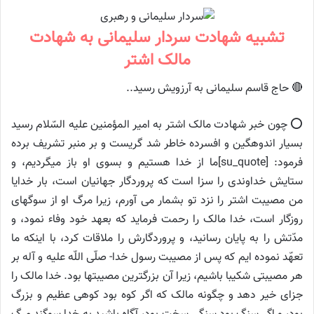
تشبیه شهادت سردار سلیمانی به شهادت
مالک اشتر
🔴 حاج قاسم سلیمانی به آرزویش رسید..
⭕️ چون خبر شهادت مالک اشتر به امیر المؤمنین علیه السّلام رسید
بسیار اندوهگین و افسرده خاطر شد گریست و بر منبر تشریف برده
فرمود: [su_quote]ما از خدا هستیم و بسوی او باز میگردیم، و
ستایش خداوندی را سزا است که پروردگار جهانیان است، بار خدایا
من مصیبت اشتر را نزد تو بشمار مى آورم، زیرا مرگ او از سوگهاى
روزگار است، خدا مالک را رحمت فرماید که بعهد خود وفاء نمود، و
مدّتش را به پایان رسانید، و پروردگارش را ملاقات کرد، با اینکه ما
تعهّد نموده ایم که پس از مصیبت رسول خدا- صلّى اللّه علیه و آله بر
هر مصیبتی شکیبا باشیم، زیرا آن بزرگترین مصیبتها بود. خدا مالک را
جزای خیر دهد و چگونه مالک که اگر کوه بود کوهی عظیم و بزرگ