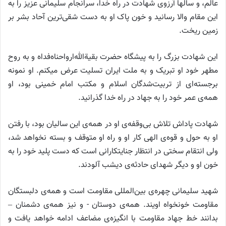
عالم، و سالها آرزوی شهادت در راه خدا، سرانجام سلیمانی عزیز را به
این مقام والا رسانید و خون پاک او به دست شقی‌ترین آحاد بشر بر
زمین ریخت.
این شهادت بزرگ را به پیشگاه حضرت بقیة‌الله‌ارواحناه‌فداه و به روح
مطهر خود او تبریک و به ملت ایران تسلیت عرض میکنم. او نمونه‌
برجسته‌ای از تربیت‌شدگان اسلام و مکتب امام خمینی بود، او
همه‌ی عمر خود را به جهاد در راه خدا گذرانید.
شهادت پاداش تلاش بی‌وقفه‌ی او در همه‌ی این سالیان بود، با رفتن
او به حول و قوه‌ی الهی کار او و راه او متوقف و بسته نخواهد شد،
ولی انتقام سختی در انتظار جنایتکارانی است که دست پلید خود را به
خون او و دیگر شهدای حادثه‌ی دیشب آلودند.
شهید سلیمانی چهره‌ی بین‌المللی مقاومت است و همه‌ی دلبستگان
مقاومت خونخواه اویند. همه‌ی دوستان -‌ و نیز همه‌ی دشمنان –
بدانند خط جهاد مقاومت با انگیزه‌ی مضاعف ادامه خواهد یافت و