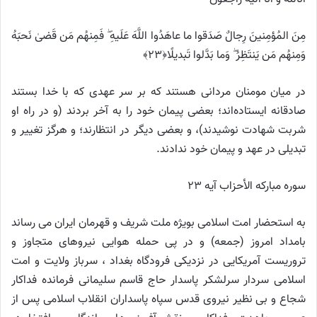
مِنَ المُؤمِنینَ رِجالٌ صَدَقوا ما عاهَدُوا اللَّهَ عَلَیهِ ۖ فَمِنهُم مَن قَضىٰ نَحبَهُ
وَمِنهُم مَن یَنتَظِرُ ۖ وَما بَدَّلوا تَبدیلًا﴿۲۳﴾
در میان مومنان مردانی هستند که بر سر عهدی که با خدا بستند
صادقانه ایستاده‌اند؛ بعضی پیمان خود را به آخر بردند (و در راه او
شربت شهادت نوشیدند)، و بعضی دیگر در انتظارند؛ و هرگز تغییر و
تبدیلی در عهد و پیمان خود ندادند.
سوره مبارکه الأحزاب آیه ۲۳
به استحضار امت اسلامی بویژه ملت شریف و قهرمان ایران می رساند
بامداد امروز (جمعه) و در پی حمله هوایی نیروهای متجاوز و
تروریست آمریکایی در نزدیکی فرودگاه بغداد ، سرباز ولایت و امت
اسلامی سردار سرلشکر پاسدار حاج قاسم سلیمانی فرمانده فداکار
شجاع و بی نظیر نیروی قدس سپاه پاسداران انقلاب اسلامی پس از