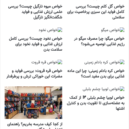
خواص گل کلم چیست؟ بررسی
خواص میوه نارگیل چیست؟ بررسی
کامل فواید این سبزی پرخاصیت برای
علمی ارزش غذایی و فواید
سلامتی
شگفت‌انگیز نارگیل
خواص میگو: چرا مصرف میگو در
خواص نخود چیست؟ بررسی کامل
رژیم غذایی توصیه می‌شود؟
ارزش غذایی و فواید نخود برای
سلامت بدن
خواص کره بادام زمینی: چرا این ماده
خواص قره قروت: بررسی فواید و
غذایی برای بدن مفید است؟
مضرات این خوراکی ترش و پرطرفدار
خواص لوبیا چشم بلبلی 🫘 از کمک
به عضله‌سازی تا تقویت بدن و کنترل
اشتها
از کجا کیف مدرسه بخریم؟ راهنمای