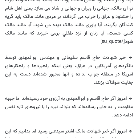
بود، و اگر سنگ بود سنگى سخت بود، آگاه باشید به خدا سوگند مرگ
تو اى مالک، جهانى را ویران و جهانى را شاد مى سازد یعنى اهل شام
را خشنود و عراق را خراب مى گرداند، بر مردی مانند مالک باید گریه
کنندگان بگریند، آیا یاوری مانند مالک دیده می شود، آیا مانند مالک
کسى هست، آیا زنان از نزد طفلي برمی خیزند که مانند مالک
شود[/su_quote]
🔹 خبر شهادت حاج قاسم سلیمانی و مهندس ابوالمهدی توسط
بالگردهای آمریکایی در عراق، یعنی اینکه راهبردها و راهکارهای
آمریکا در منطقه جواب نداده و آنها مجبور شده‌اند دست به این
جنایت هولناک بزنند.
🔹 امروز اگر حاج قاسم و ابوالمهدی به آرزوی خود رسیده‌اند اما جبهه
مقاومت را به جایی رسانده‌اند که بتواند نبرد را با نیروهای تازه نفس
ادامه دهد.
🔸 امروز اگر خبر شهادت مالک اشتر سیدعلی رسید اما بدانیم که این