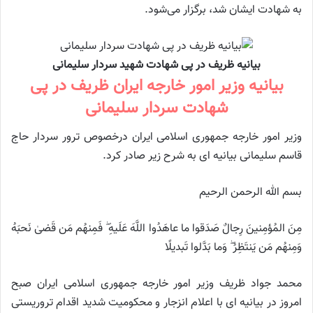
به شهادت ایشان شد، برگزار می‌شود.
بیانیه ظریف در پی شهادت شهید سردار سلیمانی
بیانیه وزیر امور خارجه ایران ظریف در پی
شهادت سردار سلیمانی
وزیر امور خارجه جمهوری اسلامی ایران درخصوص ترور سردار حاج
قاسم سلیمانی بیانیه ای به شرح زیر صادر کرد.
بسم الله الرحمن الرحیم
مِنَ المُؤمِنینَ رِجالٌ صَدَقوا ما عاهَدُوا اللَّهَ عَلَیهِ ۖ فَمِنهُم مَن قَضىٰ نَحبَهُ
وَمِنهُم مَن یَنتَظِرُ ۖ وَما بَدَّلوا تَبدیلًا
محمد جواد ظریف وزیر امور خارجه جمهوری اسلامی ایران صبح
امروز در بیانیه ای با اعلام انزجار و محکومیت شدید اقدام تروریستی