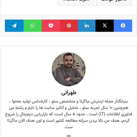
فیس بوک
X
لینکدین
‫پین‌ترست
پاکت
واتس آپ
تلگر
طهرانی
بنیانگذار مجله اینترنتی ماگرتا و متخصص سئو ، کارشناس تولید محتوا ،
هم‌چنین ۱۰ سال تجربه سئو ، تحلیل و آنالیز سایت ها را دارم و رشته من
فناوری اطلاعات (IT) است . حدود ۵ سال است که بازاریابی دیجیتال را شروع
کردم. هدف من بالا بردن سرانه مطالعه کشور است و اون هدف الان ماگرتا
ست.
اینستاگرام