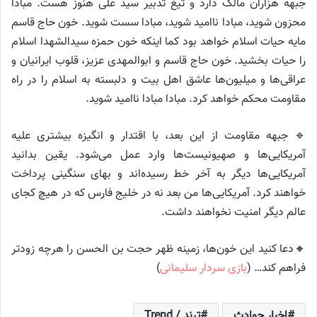
جبهه هزاران مالک دارد و تیغ تدبیر سید علی هنوز هست. مبادا
محزون شوید، مبادا ناامید شوید، مبادا سست شوید. خون حاج قاسم
مایه حیات اسلام خواهد بود کما اینکه خون حمزه سیدالشهدا اسلام
را حیات بخشید. خون حاج قاسم و ابوالمهدی عزیز، قلوب ایرانیان و
عراقی‌ها و میلیون‌ها عاشق اهل بیت و دلبسته به اسلام را در راه
مقاومت محکم خواهد کرد. مبادا مبادا ناامید شوید.
🔹 جبهه مقاومت از این بعد، با اقتدار و انگیزه بیشتری علیه
آمریکایی‌ها و صهیونیست‌ها وارد عمل می‌شود. یقین بدانید
آمریکایی‌ها دیگر به آخر خط رسیده‌اند و بهای سنگینی پرداخت
خواهند کرد. آمریکایی‌ها من بعد نه در خلیج فارس که در هیچ کجای
عالم دیگر امنیت نخواهند داشت.
🔸دعا کنید این خون‌ها، زمینه ظهر حجت بن الحسن را هرچه زودتر
فراهم کند… (
بازی سردار سلیمانی
)
اخبار حوادث
ترند / Trend