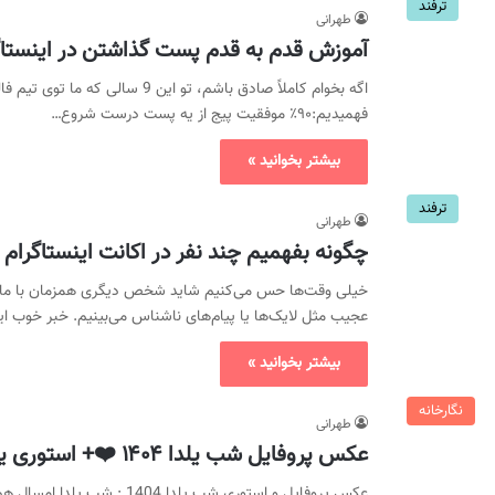
ترفند
طهرانی
آموزش قدم به قدم پست گذاشتن در اینستاگ
اگه بخوام کاملاً صادق باشم، تو این 9
فهمیدیم:۹۰٪ موفقیت پیج از یه پست درست شروع…
بیشتر بخوانید »
ترفند
طهرانی
چگونه بفهمیم چند نفر در اکانت اینستاگرا
خیلی وقت‌ها حس می‌کنیم شاید شخص دیگری همزمان با ما وار
عجیب مثل لایک‌ها یا پیام‌های ناشناس می‌بینیم. خبر خوب 
بیشتر بخوانید »
نگارخانه
طهرانی
عکس پروفایل شب یلدا ۱۴۰۴ ❤️+ استوری یلدایی عاشقانه
عکس پروفایل و استوری شب یلد