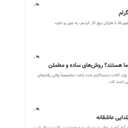
۱
رام
 سالی که ما توی تیم فالووربالا با هزاران پیج کار کردیم، یه چیز رو خوب
۰
م ما هستند؟ روش‌های ساده و مطمئن
د اکانت اینستاگرام شده باشد؛ مخصوصاً وقتی رفتارهای
این است که…
۰
ا 1404 : شب یلدا امسال هم آرام آرام در حال رسیدن است و جدیدترین کارت پستال شب