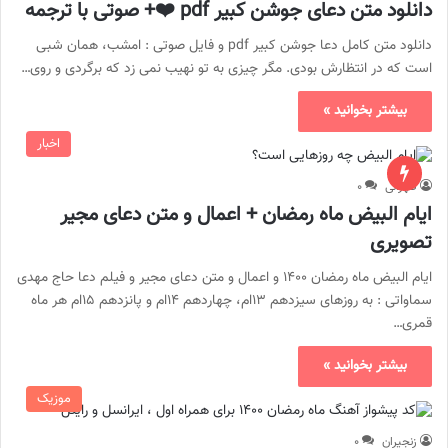
دانلود متن دعای جوشن كبير pdf ❤️+ صوتی با ترجمه
دانلود متن کامل دعا جوشن كبير pdf و فایل صوتی : امشب، همان شبی
است که در انتظارش بودی. مگر چیزی به تو نهیب نمی ‏زد که برگردی و روی…
بیشتر بخوانید »
اخبار
طهرانی
۰
ایام البیض ماه رمضان + اعمال و متن دعای مجیر
تصویری
ایام البیض ماه رمضان ۱۴۰۰ و اعمال و متن دعای مجیر و فیلم دعا حاج مهدی
سماواتی : به روزهای سیزدهم ۱۳ام، چهاردهم ۱۴ام و پانزدهم ۱۵ام هر ماه
قمری…
بیشتر بخوانید »
موزیک
زنجیران
۰