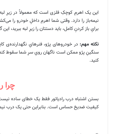
این یک اهرمِ کوچکِ فلزی است که معمولاً در زیرِ لبه‌
نیمه‌باز را دارد. وقتی شما اهرمِ داخلِ خودرو را می‌
برایِ باز کردنِ کامل، باید دستتان را زیرِ لبه ببرید، این
نکته مهم:
در خودروهای پژو، فنرهایِ نگهدارنده‌ی کاپو
سنگینِ پژو ممکن است ناگهان رویِ سرِ شما سقوط کند. ب
کنید.
چرا ر
بستن اشتباه درب رادیاتور فقط یک خطای ساده نیست. 
کیفیت ضدیخ حساس است. بنابراین حتی یک درب نیمه‌ب