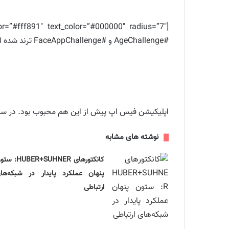
#AgeChallenge و #FaceAppChallenge ترند شده است ، که یکبار دیگر توجهات زیادی را به این اپلیکیشن جلب کرده است.[/su_note]
اپلیکیشن فیس اپ پیش از این هم محبوب بود. در س
نوشته های مشابه
کانکتورهای HUBER+SUHNER
پنهان عملکرد پایدار در شبکه‌ها
ارتباطی