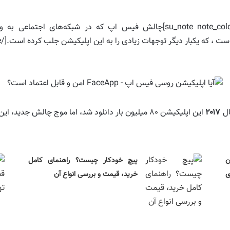
[su_note note_color=”#fff891″ text_color=”#000000″ radius=”7″]چالش فیس ا
ال
۲۰۱۷
این اپلیکیشن ۸۰ میلیون بار دانلود شد، اما موج چالش جدید، این اپلیکیشن را محبوب‌تر از هر زمان دیگری کرده است.
: ستون
پیچ خودکار چیست؟ راهنمای کامل
ی
خرید، قیمت و بررسی انواع آن