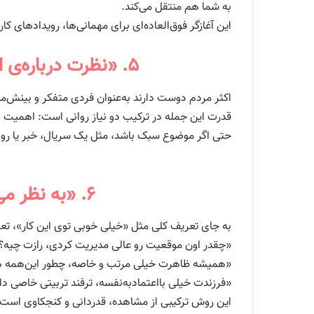
به شما هم منتقل می‌کند.
این آغازگر فوق‌العاده‌ای برای مهمانی‌ها، رویدادهای ک
۵. «نظرت درباره‌ی این موضوع چیه؟ به نظرم کسی هستی که عمیق فکر می‌کنی.»
اکثر مردم دوست دارند به‌عنوان فردی متفکر و بینش‌مند 
قدرت این جمله در ترکیب دو نیاز روانی است: اهمیت و 
حتی اگر موضوع سبک باشد، مثل یک سریال، خبر یا روند
۶. «به نظر می‌رسه در [کاری که انجام دادی] خیلی ماهری، رازت چیه؟»
به جای تعریف کلی مثل «خیلی خوبی توی این کار»، تعری
«چقدر اون موقعیت رو عالی مدیریت کردی، رازت چیه؟
«همیشه ظاهرت خیلی مرتب و خاصه، چطور این‌همه 
«فرزندت خیلی بااعتمادبه‌نفسه، ترفند تربیتی خاصی د
این روش ترکیبی از مشاهده، قدردانی و کنجکاوی است.