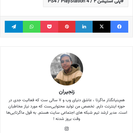
پلی استیشن ۴ / PS4 / PlayStation 4
فیس بوک
X
لینکدین
‫پین‌ترست
پاکت
واتس آپ
تلگر
زنجیران
هم‌بنیانگذار ماگرتا ، عاشق دنیای وب و ۷ سالی ست که فعالیت جدی در
حوزه اینترنت دارم. تخصص من تولید محتوایی‌ست که مورد نیاز مخاطبان
است. مدیر ارشد تیم شبکه های اجتماعی سایت هستم. به قول ماگرتایی‌ها
وقت بروز شدنه !
اینستاگرام