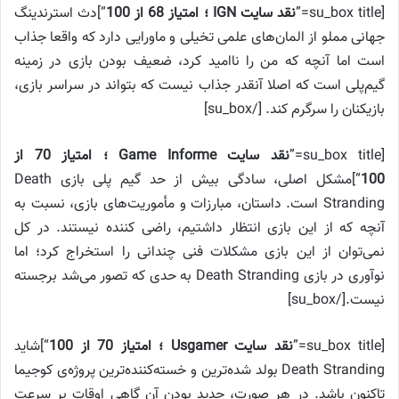
[su_box title=”
نقد سایت IGN ؛ امتیاز 68 از 100
“]دث استرندینگ
جهانی مملو از المان‌های علمی تخیلی و ماورایی دارد که واقعا جذاب
است اما آنچه که من را ناامید کرد، ضعیف بودن بازی در زمینه
گیم‌پلی است که اصلا آنقدر جذاب نیست که بتواند در سراسر بازی،
بازیکنان را سرگرم کند. [/su_box]
[su_box title=”
نقد سایت Game Informe ؛ امتیاز 70 از
100
“]مشکل اصلی، سادگی بیش از حد گیم پلی بازی Death
Stranding است. داستان، مبارزات و مأموریت‌های بازی، نسبت به
آنچه که از این بازی انتظار داشتیم، راضی کننده نیستند. در کل
نمی‌توان از این بازی مشکلات فنی چندانی را استخراج کرد؛ اما
نوآوری در بازی Death Stranding به حدی که تصور می‌شد برجسته
نیست.[/su_box]
[su_box title=”
نقد سایت Usgamer ؛ امتیاز 70 از 100
“]شاید
Death Stranding بولد شده‌ترین و خسته‌کننده‌ترین پروژه‌ی کوجیما
تاکنون باشد. در هر صورت، جدید بودن آن گاهی اوقات بر سرعت