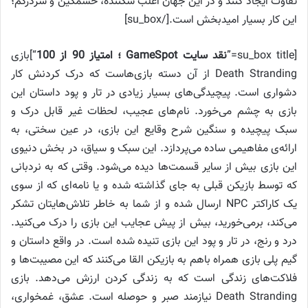
تفاوت ایجاد کنند و در این جهان اغلب شکننده، خشمگین و سردرگم؛
این کار بسیار امیدبخش است.[/su_box]
[su_box title=”
نقد سایت GameSpot ؛ امتیاز 90 از 100
“]بازی
Death Stranding از آن دسته بازی‌هاست که درک کردنش کار
دشواری است. پیچیدگی‌های بسیار زیادی در تار و پود داستان این
بازی به چشم می‌خورد. نام‌های عجیب، لحظات غیر قابل درک و
سبک پیچیده و سنگین شرح وقایع این بازی، در عین سختی، به
ارائه‌ی مفاهیمی ساده می‌پردازد. این سبک و سیاق، در بخش دنیوی
این بازی بیش از سایر قسمت‌ها دیده می‌شود. وقتی که به نردبانی
که توسط بازیکن قبلی به جای گذاشته شده و یا نامه‌ای که از سوی
یک کاراکتر NPC ارسال شده و از شما به خاطر تلاش‌هایتان تشکر
می‌کند، برمی‌خورید، بیش از پیش عجایب این بازی را درک می‌کنید.
درد و رنج، در تار و پود این بازی تنیده شده است. در واقع داستان و
گیم پلی بازی همراه باهم به بازیکن القا می‌کنند که این مصیبت‌ها و
فلاکت‌های زندگی است که به زندگی کردن ارزش می‌دهد. بازی
Death Stranding نیازمند صبر و حوصله است. عشق، غمخواری،