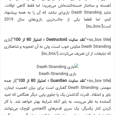
آهسته و ساختار خسته‌کننده‌اش می‌چرید؛ اما فقط گاهی اوقات.
شاید Death Stranding بازی‌ای نباشد که آن را به همه پیشنهاد
کنم، اما قطعا یکی از جالب‌ترین بازی‌های سال 2019
است[/su_box]
[su_box title=”
نقد سایت Destructoid ؛ امتیاز 80 از 100
“]بازی
Death Stranding عناونی خوب است، ولی نه آن اعجوبه و شاهکاری
که تبلیغات از ان تعریف می‌کردند.[/su_box]
بازی Death Stranding
[su_box title=”
نقد سایت Guardian ؛ امتیاز 80 از 100
“]از همه
مهمتر، Death Stranding گفتاری است برای بیان اهمیت ایمان،
باور و اعتقاد. قدرت گذاشتن یک پا جلوی پایی دیگر هنگامی که امید
گمشده به نظر می‌رسد، به باور آنکه شرایط بهتر خواهد شد. با کار
کردن کنار یکدیگر، یک سری قدم‌های آگاهانه‌ی کوچک می‌توانند