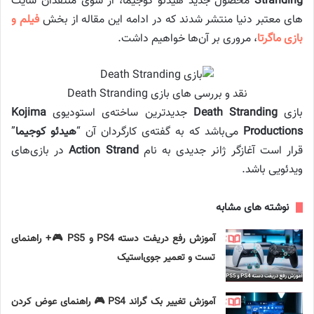
Stranding
محصول جدید هیدئو کوجیما، از سوی منتقدان سایت
های معتبر دنیا منتشر شدند که در ادامه این مقاله از بخش
فیلم و
بازی ماگرتا
، مروری بر آن‌ها خواهیم داشت.
نقد و بررسی های بازی Death Stranding
بازی
Death Stranding
جدیدترین ساخته‌ی استودیوی
Kojima
Productions
می‌باشد که به گفته‌ی کارگردان آن “
هیدئو کوجیما
”
قرار است آغازگر ژانر جدیدی به نام
Action Strand
در بازی‌های
ویدئویی باشد.
نوشته های مشابه
آموزش رفع دریفت دسته PS4 و PS5 🎮+ راهنمای
تست و تعمیر جوی‌استیک
آموزش تغییر بک گراند PS4 🎮 راهنمای عوض کردن