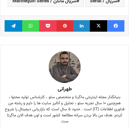
سریال / Serial
سریال مانکن / Mannequin Series
فیس بوک
X
لینکدین
‫پین‌ترست
پاکت
واتس آپ
تلگر
طهرانی
بنیانگذار مجله اینترنتی ماگرتا و متخصص سئو ، کارشناس تولید محتوا ،
هم‌چنین ۱۰ سال تجربه سئو ، تحلیل و آنالیز سایت ها را دارم و رشته من
فناوری اطلاعات (IT) است . حدود ۵ سال است که بازاریابی دیجیتال را شروع
کردم. هدف من بالا بردن سرانه مطالعه کشور است و اون هدف الان ماگرتا
ست.