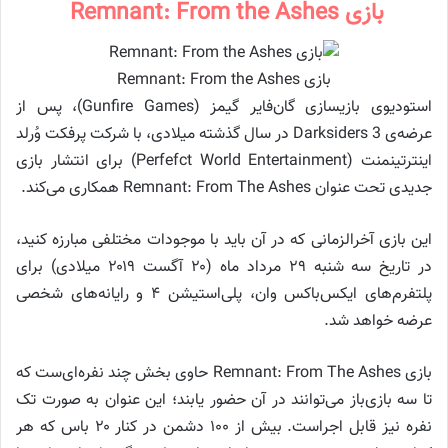
بازی Remnant: From the Ashes
بازی Remnant: From the Ashes
استودیوی بازیسازی گان‌فایر گیمز (Gunfire Games)، پس از
عرضه‌ی Darksiders 3 در سال گذشته میلادی، با شرکت پرفکت وُرلد
اینترتینمنت (Perfefct World Entertainment) برای انتشار بازی
جدیدی تحت عنوان Remnant: From The Ashes همکاری می‌کند.
این بازی آخرالزمانی که در آن باید با موجودات مختلفی مبارزه کنید،
در تاریخ سه شنبه ۲۹ مرداد ماه (۲۰ آگست ۲۰۱۹ میلادی) برای
پلتفرم‌های ایکس‌باکس وان، پلی‌استیشن ۴ و رایانه‌های شخصی
عرضه خواهد شد.
بازی Remnant: From The Ashes حاوی بخش چند نفره‌ای‌ست که
تا سه بازی‌باز می‌توانند در آن حضور یابند؛ این عنوان به صورت تک
نفره نیز قابل اجراست. بیش از ۱۰۰ دشمن در کنار ۲۰ باس که هر