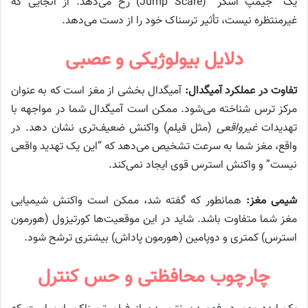
یک “جیمپ اسکر” (Jump Scare) رخ می‌دهد. از آنجایی که
غیرمنتظره نیست، تأثیر ترسناک خود را از دست می‌دهد.
دلایل بیولوژیکی و عصبی
تفاوت در عملکرد آمیگدال:
آمیگدال بخشی از مغز است که به عنوان
مرکز ترس شناخته می‌شود. ممکن است آمیگدال شما در مواجهه با
تهدیدات
غیرواقعی
(مثل فیلم) واکنش ضعیف‌تری نشان دهد. در
واقع، مغز شما به سرعت تشخیص می‌دهد که “این یک تهدید واقعی
نیست” و واکنش استرس قوی ایجاد نمی‌کند.
شیمی مغز:
همانطور که گفته شد، ممکن است واکنش شیمیایی
مغز شما متفاوت باشد. شاید در این موقعیت‌ها کورتیزول (هورمون
استرس) کمتری و دوپامین (هورمون پاداش) بیشتری ترشح شود.
چارچوب محافظتی و حس کنترل