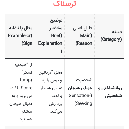
ترسناک
توضیح
دلیل اصلی
مختصر
مثال یا نشانه
دسته
(Example or
(Brief
(Main
(Category)
Sign)
Explanation
Reason)
)
از “جیمپ
مغز، آدرنالین
اسکر”
شخصیت
و ترس را به
(Jump
روانشناختی و
جویای هیجان
عنوان هیجان
Scare) لذت
شخصیتی
(Sensation-
و لذت
می‌برید و به
Seeking)
پردازش
دنبال هیجان
می‌کند.
بیشتر
هستید.