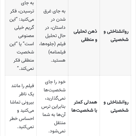
به جای
به جای غرق
ترسیدن، فکر
شدن در
می‌کنید: “این
داستان، در
گریم خیلی
روانشناختی و
ذهن تحلیلی
حال تحلیل
مصنوعی
شخصیتی
و منطقی
فیلم (جلوه‌ها،
است” یا “این
فیلمنامه)
شخصیت
هستید.
منطقی فکر
نمی‌کند.”
خود را جای
فیلم را مانند
شخصیت‌ها
یک ناظر
نمی‌گذارید،
روانشناختی و
همدلی کمتر
بیرونی تماشا
بنابراین ترس
شخصیتی
با شخصیت‌ها
می‌کنید و
آن‌ها به شما
احساس خطر
منتقل
نمی‌کنید.
نمی‌شود.