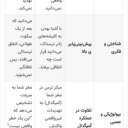
واقعی
تهدید
نمی‌دانید.
نمی‌کند.
می‌دانید که
با آشنا بودن
بعد از یک
به کلیشه‌های
سکوت
شناختی و
پیش‌بینی‌پذیر
ژانر ترسناک،
طولانی، اتفاق
فکری
ی بالا
می‌دانید قرار
ترسناکی
است چه
می‌افتد، پس
اتفاقی بیفتد.
غافلگیر
نمی‌شوید.
مرکز ترس در
مغز شما به
مغز شما
سرعت
(آمیگدال) به
تشخیص
تفاوت در
تهدیدات
می‌دهد که
بیولوژیکی و
عملکرد
غیرواقعی
“این یک خطر
عصبی
آمیگدال
واکنش
واقعی نیست”