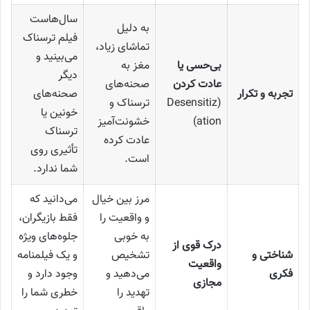
سال‌هاست
به دلیل
فیلم ترسناک
تماشای زیاد،
می‌بینید و
بی‌حسی یا
مغز به
دیگر
عادت کردن
صحنه‌های
تجربه و تکرار
صحنه‌های
(Desensitiz
ترسناک و
خونین یا
ation)
خشونت‌آمیز
ترسناک
عادت کرده
تأثیری روی
است.
شما ندارد.
مرز بین خیال
می‌دانید که
و واقعیت را
فقط بازیگران،
به خوبی
جلوه‌های ویژه
درک قوی از
شناختی و
تشخیص
و یک فیلمنامه
واقعیت
فکری
می‌دهید و
وجود دارد و
مجازی
تهدید را
خطری شما را