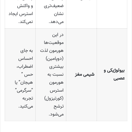
ضعیف‌تری
و واکنش
نشان
استرس ایجاد
می‌دهد.
نمی‌کند.
در این
موقعیت‌ها
هورمون لذت
به جای
(دوپامین)
احساس
بیشتری
اضطراب،
بیولوژیکی و
شیمی مغز
نسبت به
حس ”
عصبی
هورمون
هیجان” یا
استرس
“سرگرمی”
(کورتیزول)
تجربه
ترشح
می‌کنید.
می‌شود.