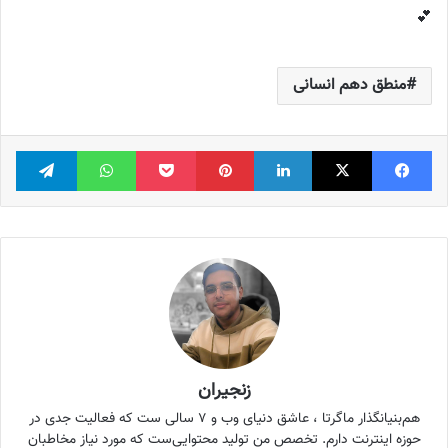
💕
منطق دهم انسانی
فیس بوک
X
لینکدین
‫پین‌ترست
پاکت
واتس آپ
تلگر
زنجیران
هم‌بنیانگذار ماگرتا ، عاشق دنیای وب و ۷ سالی ست که فعالیت جدی در
حوزه اینترنت دارم. تخصص من تولید محتوایی‌ست که مورد نیاز مخاطبان