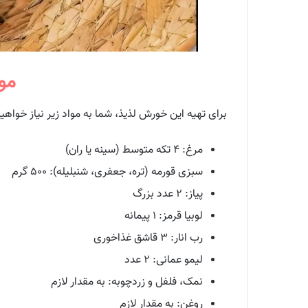
موا
برای تهیه این خورش لذیذ، شما به مواد زیر نیاز خواه
مرغ: ۴ تکه متوسط (سینه یا ران)
سبزی قورمه (تره، جعفری، شنبلیله): ۵۰۰ گرم
پیاز: ۲ عدد بزرگ
لوبیا قرمز: ۱ پیمانه
رب انار: ۳ قاشق غذاخوری
لیمو عمانی: ۲ عدد
نمک، فلفل و زردچوبه: به مقدار لازم
روغن: به مقدار لازم