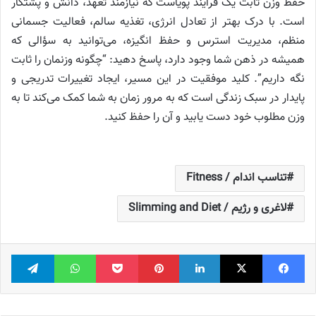
حفظ وزن ثابت یک فرآیند پویاست که نیازمند تعهد، دانش و پشتکار
است. با درک بهتر از تعادل انرژی، تغذیه سالم، فعالیت جسمانی
منظم، مدیریت استرس و حفظ انگیزه، می‌توانید به سؤالی که
همیشه در ذهن شما وجود دارد، پاسخ دهید: “چگونه وزنمان را ثابت
نگه داریم”. کلید موفقیت در این مسیر، ایجاد تغییرات تدریجی و
پایدار در سبک زندگی است که به مرور زمان به شما کمک می‌کند تا به
وزن مطلوب خود دست یابید و آن را حفظ کنید.
تناسب اندام / Fitness
لاغری و رژیم / Slimming and Diet
فیس بوک
X
لینکدین
‫پین‌ترست
پاکت
واتس آپ
تلگر