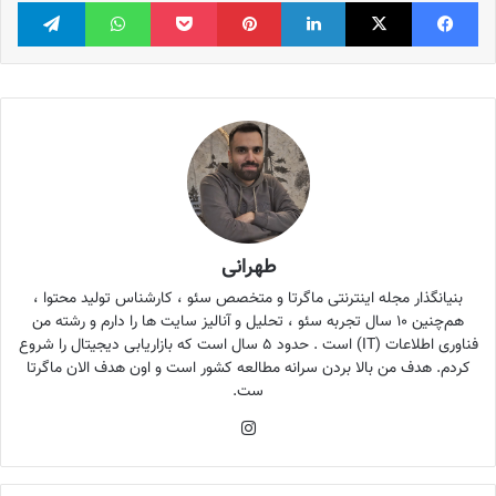
فیس بوک
X
لینکدین
‫پین‌ترست
پاکت
واتس آپ
تلگر
طهرانی
بنیانگذار مجله اینترنتی ماگرتا و متخصص سئو ، کارشناس تولید محتوا ،
هم‌چنین ۱۰ سال تجربه سئو ، تحلیل و آنالیز سایت ها را دارم و رشته من
فناوری اطلاعات (IT) است . حدود ۵ سال است که بازاریابی دیجیتال را شروع
کردم. هدف من بالا بردن سرانه مطالعه کشور است و اون هدف الان ماگرتا
ست.
اینستاگرام